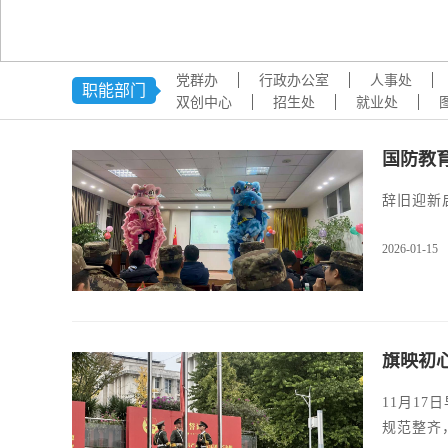
党群办
行政办公室
人事处
职能部门
双创中心
招生处
就业处
国防教
辞旧迎新
2026-01-15
旗映初
11月1
规范整齐