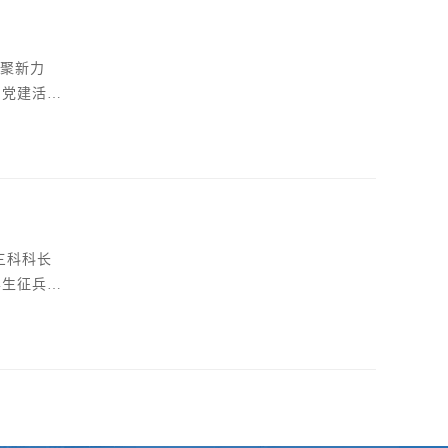
的党建活
了“坚持-
、“走过
三科科长
学生征兵工
伍提供优质
院副院长孙