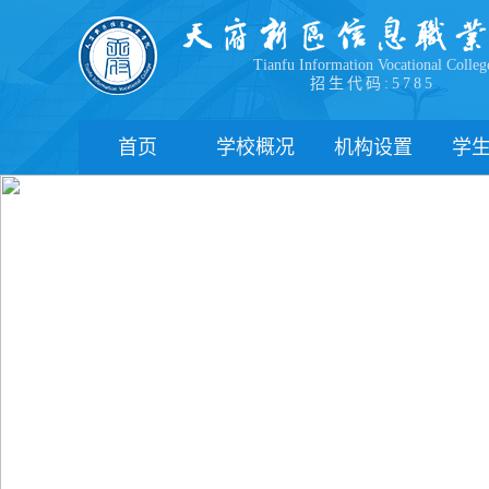
Tianfu Information Vocational Colleg
招生代码:5785
首页
学校概况
机构设置
学
学院简介
教学院系
部
学院领导
职能部门
新
办学理念
办学特色
管
校园风貌
学
心
学
下
联