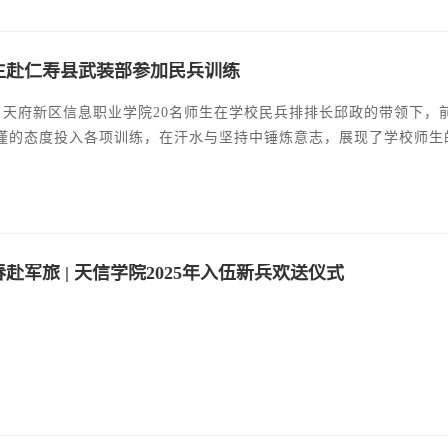
生赴仁寿县武装部参加民兵训练
日，天府新区信息职业学院20名师生在学校民兵排排长邱政的带领下
谨的态度投入各项训练，在汗水与坚持中锤炼意志，展现了学校师生
赴军旅 | 天信学院2025年入伍新兵欢送仪式