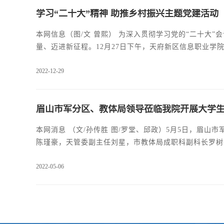
学习“二十大”精神 助推乡村振兴主题党建活动
本网信息（图/文 曾熙） 为深入贯彻学习党的“二十大”会议精神，落实习近平新时代中国特色社会主义思想，激励全体党员凝聚新力
量、迈进新征程。12月27日下午，天府新区信息职业学
动。本次活动以深入实地的形式召开，由学工党总支书记
2022-12-29
从党的二十大看中国共产党的成功密码”。党的二十大报告中
千山万水，仍怀赤子之心”、“
眉山市军分区、教体局领导莅临我院开展大学
本网消息 （文/孙传胜 图/罗堂、邱政）5月5日，眉
陈瑾豪，天管委副主任刘星，市教体局成职科副科长罗树
作调研，检查了《四川省普通高等学校征兵工作实施细则
2022-05-06
服务等工作进行了调研。天府新区信息职业学院党委书记
传胜，征兵工作站站长邱政参加座谈会。