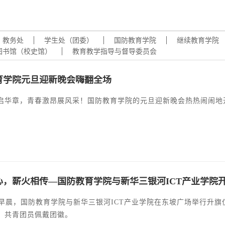
学术交流
下载专区
安全宣传
教务处
学生处（团委）
国防教育学院
继续教育学院
图书馆（校史馆）
教育教学指导与督导委员会
育学院元旦迎新晚会嗨翻全场
启华章，青春激昂展风采！国防教育学院的元旦迎新晚会热热闹闹地
心，薪火相传—国防教育学院与新华三银河ICT产业学院
7日早晨，国防教育学院与新华三银河ICT产业学院在东坡广场举行升
，共青团员佩戴团徽。