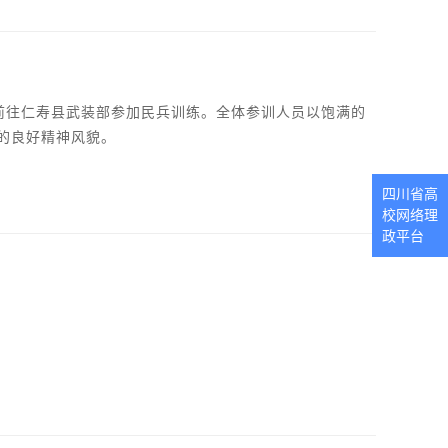
，前往仁寿县武装部参加民兵训练。全体参训人员以饱满的
的良好精神风貌。
四川省高
校网络理
政平台