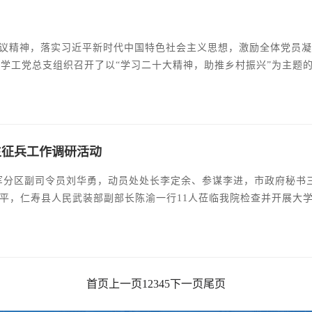
院学工党总支组织召开了以“学习二十大精神，助推乡村振兴”为主题
、国防教育学院副院长孙传胜主持。首先由孙书记带领全体党员学习
，“坚持”出现了170多次。新华社使用“坚持不忘初心、不移其志”
生征兵工作调研活动
山市军分区副司令员刘华勇，动员处处长李定余、参谋李进，市政府秘书
平，仁寿县人民武装部副部长陈渝一行11人莅临我院检查并开展大
》落实情况，并就优秀大学生参军报国宣传动员、为大学生参军入
景志明，院长助理李绍文、李民志，学工党总支书记、国防教育学
首页
上一页
1
2
3
4
5
下一页
尾页