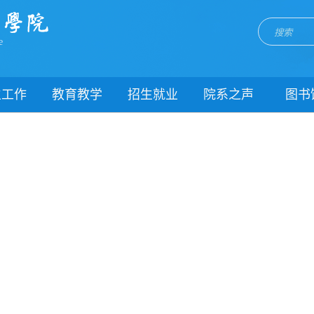
e
生工作
教育教学
招生就业
院系之声
图书
门简介
校历
招生网
院系动态
闻动态
关于教务
就业网
团委
教学制度
理制度
教学通知
生风采
教学动态
职能部门
理健康
实践教学
生资助
专业建设
载中心
课程建设
系我们
教学改革