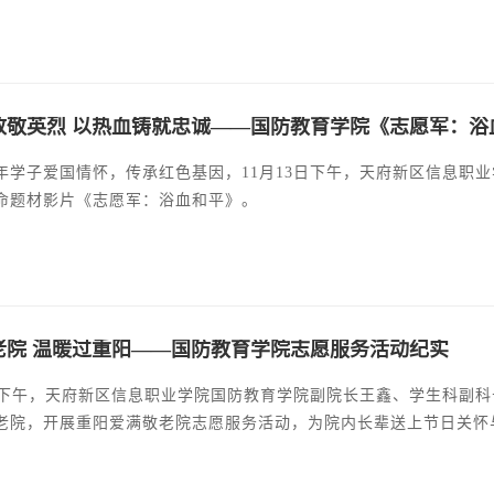
致敬英烈 以热血铸就忠诚——国防教育学院《志愿军：浴
年学子爱国情怀，传承红色基因，11月13日下午，天府新区信息职业
命题材影片《志愿军：浴血和平》。
老院 温暖过重阳——国防教育学院志愿服务活动纪实
8日下午，天府新区信息职业学院国防教育学院副院长王鑫、学生科副
老院，开展重阳爱满敬老院志愿服务活动，为院内长辈送上节日关怀