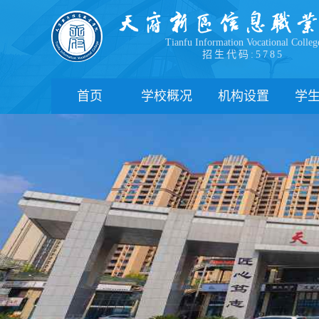
Tianfu Information Vocational Colleg
招生代码:5785
首页
学校概况
机构设置
学
学院简介
教学院系
部
学院领导
职能部门
新
办学理念
办学特色
管
校园风貌
学
心
学
下
联