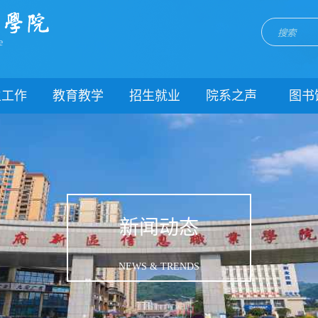
e
生工作
教育教学
招生就业
院系之声
图书
门简介
校历
招生网
院系动态
闻动态
关于教务
就业网
团委
教学制度
理制度
教学通知
生风采
教学动态
新闻动态
理健康
实践教学
生资助
专业建设
NEWS & TRENDS
载中心
课程建设
系我们
教学改革