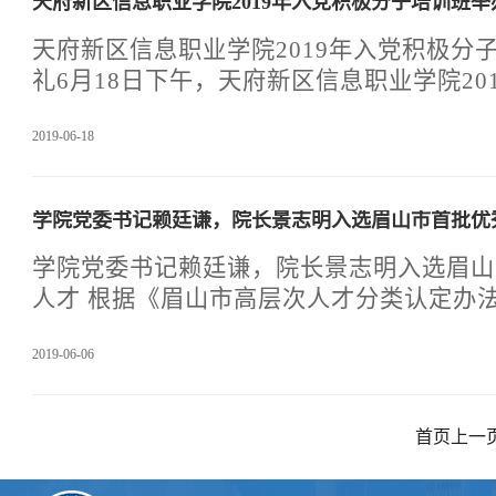
​天府新区信息职业学院2019年入党积极分子培训班
院党委书记赖廷谦，学院创办人蓝文才董事
记、院长景志明，党委委员、副院长李房春
天府新区信息职业学院2019年入党积极分
成;各中层领导，全体党员和入党积极分子
礼6月18日下午，天府新区信息职业学院20
由学院党
培训班结业典礼在315会议室顺利举行。
2019-06-18
组织人事科技部部长张廷选以及全体师生学
由组织人事科技部张廷选部长主持。典礼在
开帷幕。天府新区信息职业学院党委委员、
学院党委书记赖廷谦，院长景志明入选眉山市首批优
结业学员的名单和《关于表彰天府新区信息职
党积极分子培训班优秀学员的决定》。景院
学院党委书记赖廷谦，院长景志明入选眉山
等39位结业学员颁发了结业证书，并为林传
人才 根据《眉山市高层次人才分类认定办法（试行）》（眉府
优秀学员颁发
办发〔2018〕9号）规定，市委组织部、
2019-06-06
市启动首批优秀高层次人才认定工作。经个
在区县（园区）推荐、行业主管部门会审、
组研究等程序，拟认定100名眉山市首批优秀
首页
上一
府新区信息职业学院党委书记赖廷谦教授，
授入选眉山市首批优秀高层次人才认定名单