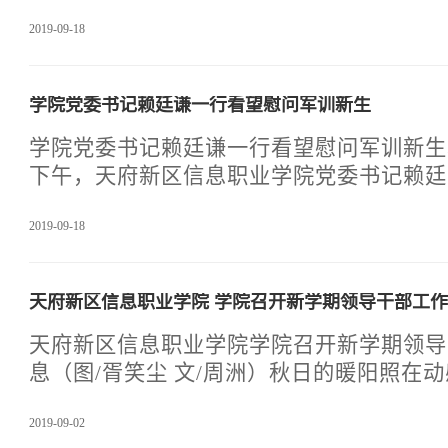
达了习近平总书记在中
分，是高校思想政治教育的重要环节，是整
2019-09-18
和基石，对新生健康成长具有积极的导航性
让我院2019级新生进一步全面理解和感受
快融入大学校园生活，帮助新生“入好门，
学院党委书记赖廷谦一行看望慰问军训新生
的入学教育，9月17日晚，天府新区信息
院长景志明教授在军训运动场为2019级新
学院党委书记赖廷谦一行看望慰问军训新生本
文化”为主题的讲座。景院长的讲座围绕着
下午，天府新区信息职业学院党委书记赖廷
院的办学理
正华一行来到运动场看望并慰问了学院201
2019-09-18
教官，学工部部长潘德伟、学院团委副书记
长史航陪同慰问，为军训新生和教官们送上
励。赖书记一行来到训练场看望学院学子们
天府新区信息职业学院 学院召开新学期领导干部工
了军训的进展和同学们的表现情况，对他们
心的感谢。训新生以饱满的精神、高涨的热
天府新区信息职业学院学院召开新学期领导
来，标准的动作、整齐的队列、嘹亮的口号
息（图/胥笑尘 文/周洲）秋日的暖阳照在
昂的士气和崭新的精神面貌。赖
风荡漾起微微的涟漪折射出多彩的光芒飘洒
2019-09-02
彩服上，编织出天信学院一幅好美的画卷。