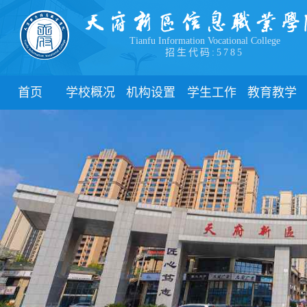
Tianfu Information Vocational College
招生代码:5785
首页
学校概况
机构设置
学生工作
教育教学
学院简介
教学院系
部门简介
校历
学院领导
职能部门
新闻动态
关于教务
办学理念
团委
教学制度
办学特色
管理制度
教学通知
校园风貌
学生风采
教学动态
心理健康
实践教学
学生资助
专业建设
下载中心
课程建设
联系我们
教学改革