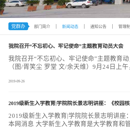
学术交流
下载专区
安全宣传
党群办
部门简介
新闻动态
通知公告
管理
我院召开“不忘初心、牢记使命”主题教育动员大会
我院召开“不忘初心、牢记使命”主题教育
（图/胥笑尘 罗堂 文/余天维）9月24日上
心、牢记使命”主题教育动员大会。学院党
2019-09-26
部署讲话，四川省教育工委主题教育巡回指
长潘力出席会议并讲话。会议由天府新区信
书记、院长景志明主持。学院常务副院长邱
2019级新生入学教育|学院院长景志明讲座：《校园
勋、李正华、周荣、张建平,公司副总经理
领导，各院系、部门中层干部、党支部书记
2019级新生入学教育|学院院长景志明讲
加了本次动员大会。天府新区信息职业学院
本网消息 大学新生入学教育是大学教育和