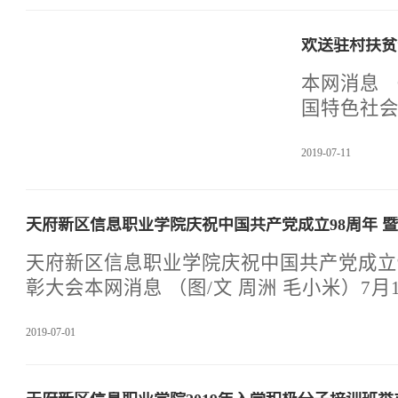
圆梦天信的学子把职业技能和人文素养能在
养和提高，2019年9月2日下午，天府新
欢送驻村扶贫
领导干部工作会。会议由党委书记赖廷谦主
长蓝文才作了重要讲话。党委副书记、院长
本网消息 
长邱永成，副院长钟克勋、李正华、周荣、
国特色社
李绍文、蓝曼，四川成信天
为指导，
2019-07-11
准扶贫工作
贫工作领
作领导小
天府新区信息职业学院庆祝中国共产党成立98周年 暨
部门负责
室主任。
天府新区信息职业学院庆祝中国共产党成立9
扶贫点是
彰大会本网消息 （图/文 周洲 毛小米）7月
府办公室
党委在教学楼行政办公楼315会议室召开
2019-07-01
产党成立98周年，表彰涌现出优秀的党员
的党支部，激励广大党员不忘初心、担当作
同奋战。会议在《中华人民共和国国歌》歌