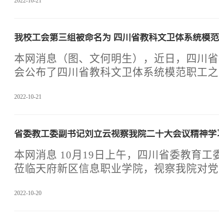
大会号召，全党全军全国各族
2022-10-21
我校工会第三组被命名为 四川省教科文卫体系统模
本网消息（图、文何明生），近日，四川省
会公布了四川省教科文卫体系统模范职工之
家、优秀工会工作者名单。我校工会第三小
2022-10-21
技处、马克思主义学院、基础学院和人文系
省教科文卫体系统模范职工小家名单。 天府新区信息职业学院
工会第三小组共有会员44人，是学院教学
省委教工委副书记刘立云视察我院二十大会议精神学
时也是一个朝气蓬勃，团结奋进的大家庭。
院工会的带领下将工会作为教职员工与学校
本网消息 10月19日上午，四川省委教育
员工之间的桥梁纽带作用发挥了出来。为教
莅临天府新区信息职业学院，视察我院对党
发声渠道，是学院领
的宣传、学习和贯彻落实情况。刘立云在学
2022-10-20
长助理李民志及相关部门负责人的陪同下，
校园环境、基础建设，参观了学院孵化楼展