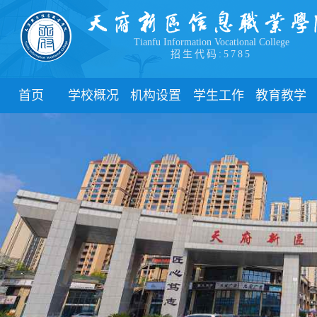
Tianfu Information Vocational College
招生代码:5785
首页
学校概况
机构设置
学生工作
教育教学
学院简介
教学院系
部门简介
校历
学院领导
职能部门
新闻动态
关于教务
办学理念
团委
教学制度
办学特色
管理制度
教学通知
校园风貌
学生风采
教学动态
心理健康
实践教学
学生资助
专业建设
下载中心
课程建设
联系我们
教学改革