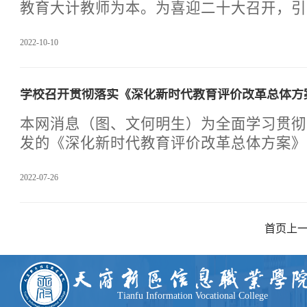
报告在学院师生中引起了广泛热议和强烈的
教育大计教师为本。为喜迎二十大召开，引
区信息职业学院党
恩、守初心，进一步坚定理想信念、厚植爱
2022-10-10
师德，同时帮助2022年新入职教职工顺利
面了解学院办学理念、发展目标，形成良好
精神，树立立德树人的理念，提高岗位责任
学校召开贯彻落实《深化新时代教育评价改革总体方
专业技能，锻造一支高素质的教职工队伍，
学院于2022年10月6日—7日在学术报告厅
本网消息（图、文何明生）为全面学习贯彻
入职教职员工培训讲座。学院党委书记景志
发的《深化新时代教育评价改革总体方案》
辞，他代表学院
方案》）精神,认真落实中共四川省委教育
2022-07-26
署，稳步有序推进学校教育评价改革，7月
景志明主持召开了贯彻落实《总体方案》会
办、人事处、教务处、学工部、组织部、科
首页
上
议。会前，景书记对公文处理规范化问题进
方案》颁布后，学校党委高度重视，将全面
案》精神作为一项重要政治任务来抓。会上
《深化新时代教育评价改革总体
Tianfu Information Vocational College