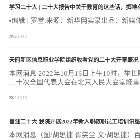
学理念和办学思想，并查看了实训基地的设
学习二十大 | 二十大报告中关于教育的这些话，掷地
学校的建设发展、专业设置、师资队伍、招
点了解了我院二十大期间的安全保卫、对二
▪️编辑 | 罗堂.来源：新华网实录出品：新媒
学习，以及马克思主义学院的建设等工作。
好队伍建设，抓好意识形态引领
2022-10-18
天府新区信息职业学院组织收看党的二十大开幕盛况
本网消息 2022年10月16日上午10时，
二十次全国代表大会在北京人民大会堂隆重
息职业学院组织领导干部、教师代表，学生
2022-10-16
行政楼315会议室、阶梯教室集中收看了
盛况，第一时间学习领会大会精神。干部师
近平总书记的报告，全体师生受到了极大的
喜迎二十大 我院开展2022年新入职教职员工培训讲
的教育教学和学习鼓足了干劲。为全面建设
家、全面推进中华民族伟大复兴而团结奋斗
本网消息（图/胡思捷 胥笑尘 文/胡思捷）