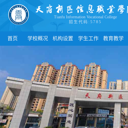
Tianfu Information Vocational College
招生代码:5785
首页
学校概况
机构设置
学生工作
教育教学
学院简介
教学院系
部门简介
校历
学院领导
职能部门
新闻动态
关于教务
办学理念
团委
教学制度
办学特色
管理制度
教学通知
校园风貌
学生风采
教学动态
心理健康
实践教学
学生资助
专业建设
下载中心
课程建设
联系我们
教学改革