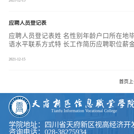
2021-12-15
意见 部门领导签名： 年 月 日现部门主管（联系）分管院领导
意见 签 名： 年 月 日拟调入部门意见 部门领导签名： 年 月 日
应聘人员登记表
应聘人员登记表姓 名性别年龄户口所在地毕业学校学历专 业外
2021-12-15
首页
上
Tianfu Information Vocational College
学院地址：四川省天府新区视高经济开发
咨询电话：028-38275934