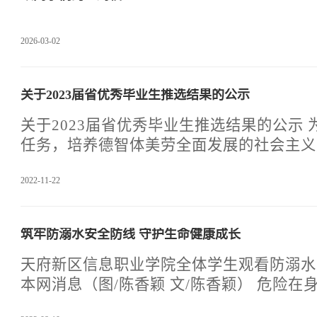
2026-03-02
关于2023届省优秀毕业生推选结果的公示
关于2023届省优秀毕业生推选结果的公示
任务，培养德智体美劳全面发展的社会主义
充分发挥先进典型示范引领作用，引导广大
2022-11-22
成才融入治蜀兴川伟大实践，将个人前途与
振，为全面建设社会主义现代化国家贡献青
函【2020】622 号四川省教育厅关于印
筑牢防溺水安全防线 守护生命健康成长
校优秀毕业生评选认定办法》的通知要求，我
生中开展了推选省级优秀毕业生活动。经本
天府新区信息职业学院全体学生观看防溺水
选、学院初评及公示，学生工作部复核，共有
本网消息（图/陈香颖 文/陈香颖） 危险在身边，警钟需长鸣。
省优秀毕业生的
天气炎热，溺水是意外死亡的第一杀手。为