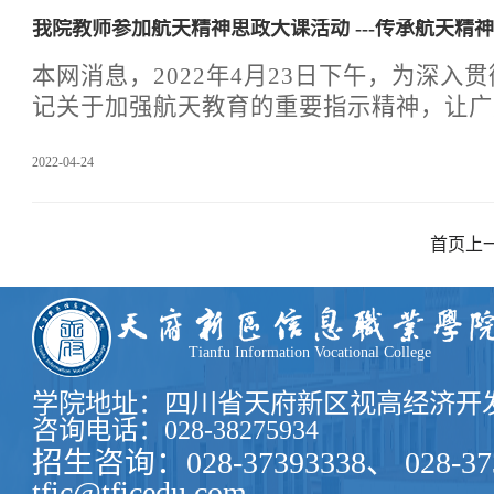
布了《关于现阶段进一步做好高校学生心理
我院教师参加航天精神思政大课活动 ---传承航
的提示》，明确了“五个一”的工作要求。
院学生处组织全体辅导员在2022年5月26日-
本网消息，2022年4月23日下午，为深入
线学习全国高校思政工作队伍心理健康教育首
记关于加强航天教育的重要指示精神，让广
情
了解我国载人航天精神，增强民族自信心和
2022-04-24
信息职业学院学生处组织各班级辅导员、学生
主义学院组织专兼职思政课教师21人，共计
看学习，一起参加了由中央网信办网络传播
首页
上
办公室新闻宣传局指导，人民网、北京航空
肃省委宣传部、中共甘肃省委教育工委、甘
四川省委教育工委、四川省教育厅联合主办
等你来出
Tianfu Information Vocational College
学院地址：四川省天府新区视高经济开发
咨询电话：028-38275934
招生咨询：028-37393338、 028-37
tfic@tficedu.com