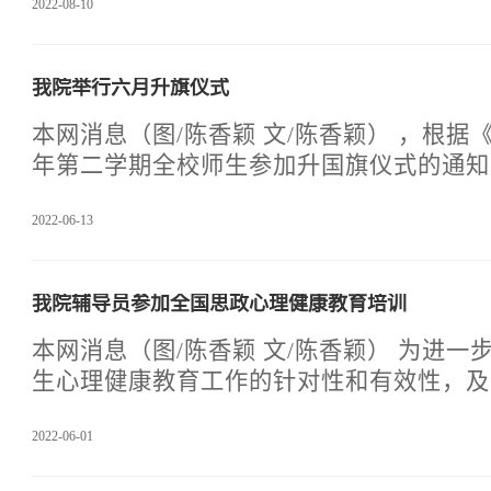
2022-08-10
平总书记关于教育和学校安全工作的重要指
溺水“暑期攻坚战”，切实提高天信学子防
能，保障学生生命安全，为此，天府新区信
我院举行六月升旗仪式
体学生观看2022年8月10日希望工程·健
水自护教育公益课堂线上直播课。 直播中，工作人员通过讲述
本网消息（图/陈香颖 文/陈香颖） ，根据《关于2021-2022学
溺水惨痛案例向同学们
年第二学期全校师生参加升国旗仪式的通知》
13日清晨，由天府新区信息职业学院举行
2022-06-13
场举行。学院领导及职能部门和学院负责人
体学生一起参加了升旗仪式。国旗护卫队的
以饱满的热情，庄严地护卫五星红旗，当鲜
我院辅导员参加全国思政心理健康教育培训
升起，庄重的国歌响彻整个校园，在场的天
崇敬地仰首注视着飘扬的红旗，自豪、激动
本网消息（图/陈香颖 文/陈香颖） 为进一步加强现阶段高校学
上，拳拳赤子心，殷殷爱国情，红旗下，天
生心理健康教育工作的针对性和有效性，及
新时代，华夏
控期间学生心理诉求，分类分阶段做好关怀
2022-06-01
成奋发向上的意志品质和积极乐观的阳光心
政工作队伍的能力提升和关心关怀，教育部