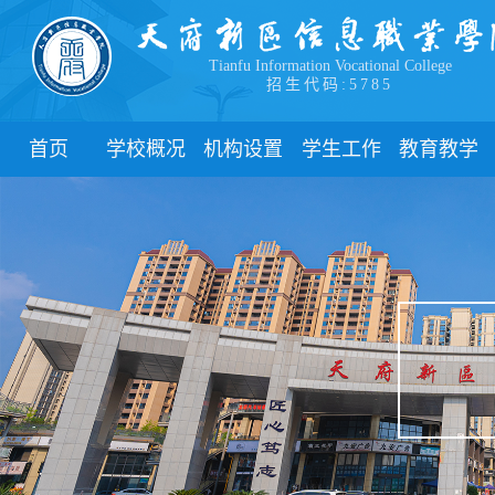
Tianfu Information Vocational College
招生代码:5785
首页
学校概况
机构设置
学生工作
教育教学
学院简介
教学院系
部门简介
校历
学院领导
职能部门
新闻动态
关于教务
办学理念
团委
教学制度
办学特色
管理制度
教学通知
校园风貌
学生风采
教学动态
心理健康
实践教学
学生资助
专业建设
下载中心
课程建设
联系我们
教学改革