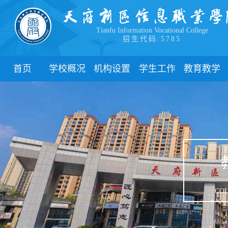
Tianfu Information Vocational College
招生代码:5785
首页
学校概况
机构设置
学生工作
教育教学
学院简介
教学院系
部门简介
校历
学院领导
职能部门
新闻动态
关于教务
办学理念
团委
教学制度
办学特色
管理制度
教学通知
校园风貌
学生风采
教学动态
心理健康
实践教学
学生资助
专业建设
COL
下载中心
课程建设
联系我们
教学改革