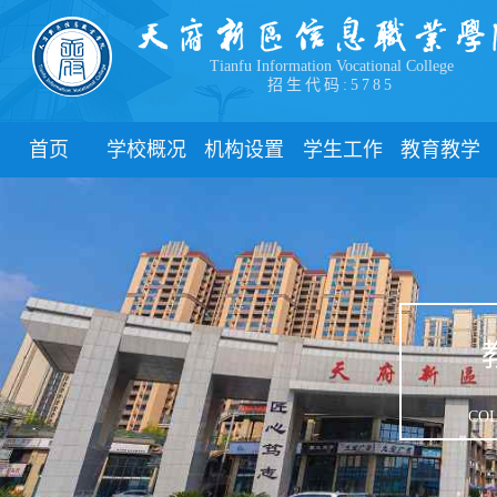
Tianfu Information Vocational College
招生代码:5785
首页
学校概况
机构设置
学生工作
教育教学
学院简介
教学院系
部门简介
校历
学院领导
职能部门
新闻动态
关于教务
办学理念
团委
教学制度
办学特色
管理制度
教学通知
校园风貌
学生风采
教学动态
心理健康
实践教学
学生资助
专业建设
COL
下载中心
课程建设
联系我们
教学改革