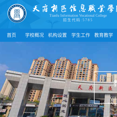
Tianfu Information Vocational College
招生代码:5785
首页
学校概况
机构设置
学生工作
教育教学
学院简介
教学院系
部门简介
校历
学院领导
职能部门
新闻动态
关于教务
办学理念
团委
教学制度
办学特色
管理制度
教学通知
校园风貌
学生风采
教学动态
心理健康
实践教学
学生资助
专业建设
COL
下载中心
课程建设
联系我们
教学改革