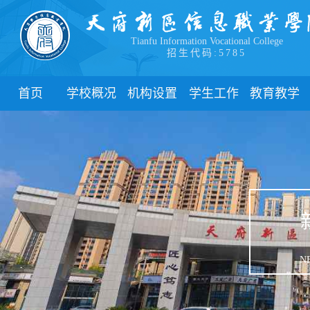
Tianfu Information Vocational College
招生代码:5785
首页
学校概况
机构设置
学生工作
教育教学
学院简介
教学院系
部门简介
校历
学院领导
职能部门
新闻动态
关于教务
办学理念
团委
教学制度
办学特色
管理制度
教学通知
校园风貌
学生风采
教学动态
心理健康
实践教学
学生资助
专业建设
N
下载中心
课程建设
联系我们
教学改革