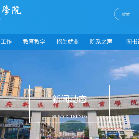
e
生工作
教育教学
招生就业
院系之声
图书
门简介
校历
招生网
院系动态
闻动态
关于教务
就业网
团委
教学制度
理制度
教学通知
生风采
教学动态
新闻动态
理健康
实践教学
生资助
专业建设
NEWS & TRENDS
载中心
课程建设
系我们
教学改革