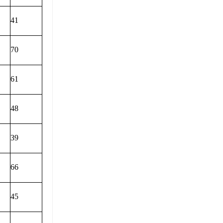
41
70
61
48
39
66
45