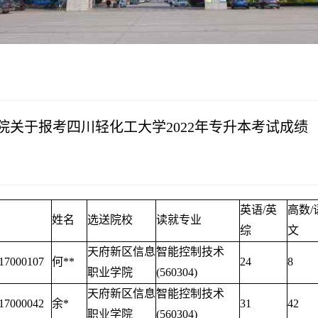
学术交流
下载专区
安全宣传
院关于报考四川轻化工大学2022年专升本考试成绩
英语/英
高数/
姓名
选送院校
读就专业
综
文
天府新区信息
智能控制技术
17000107
何**
24
8
职业学院
(560304)
天府新区信息
智能控制技术
17000042
余*
31
42
职业学院
(560304)