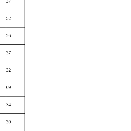
37
52
56
37
32
69
34
30