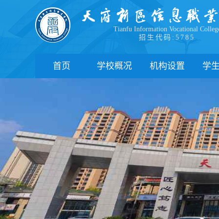
Tianfu Information Vocational Colleg
招生代码:5785
首页
学校概况
机构设置
学
学院简介
教学院系
部
学院领导
职能部门
新
办学理念
办学特色
管
校园风貌
学
心
学
下
联