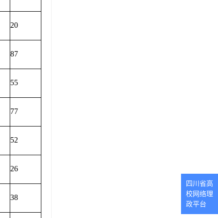
20
87
55
77
52
26
四川省高
校网络理
38
政平台