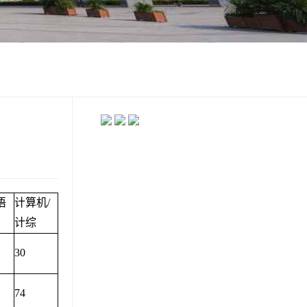
语
计算机/
计综
30
74