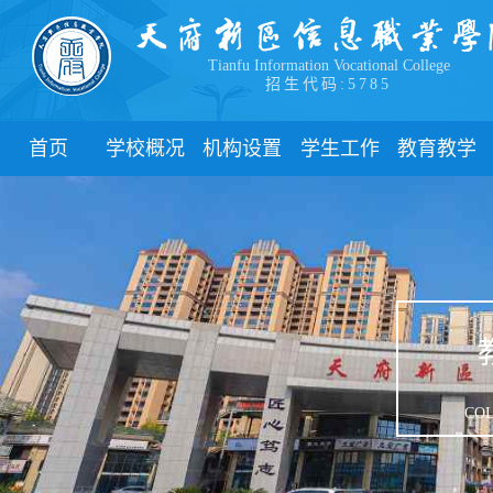
Tianfu Information Vocational College
招生代码:5785
首页
学校概况
机构设置
学生工作
教育教学
学院简介
教学院系
部门简介
校历
学院领导
职能部门
新闻动态
关于教务
办学理念
团委
教学制度
办学特色
管理制度
教学通知
校园风貌
学生风采
教学动态
心理健康
实践教学
学生资助
专业建设
COL
下载中心
课程建设
联系我们
教学改革