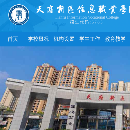
Tianfu Information Vocational College
招生代码:5785
首页
学校概况
机构设置
学生工作
教育教学
学院简介
教学院系
部门简介
校历
学院领导
职能部门
新闻动态
关于教务
办学理念
团委
教学制度
办学特色
管理制度
教学通知
校园风貌
学生风采
教学动态
心理健康
实践教学
学生资助
专业建设
下载中心
课程建设
联系我们
教学改革