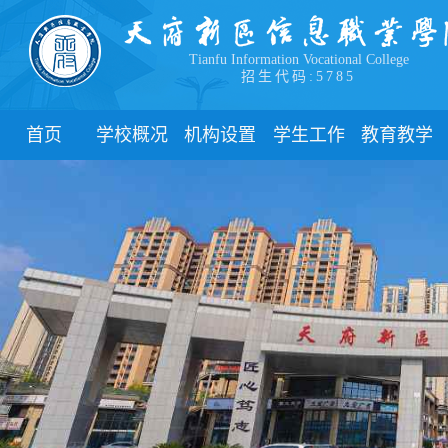
Tianfu Information Vocational College
招生代码:5785
首页
学校概况
机构设置
学生工作
教育教学
学院简介
教学院系
部门简介
校历
学院领导
职能部门
新闻动态
关于教务
办学理念
团委
教学制度
办学特色
管理制度
教学通知
校园风貌
学生风采
教学动态
心理健康
实践教学
学生资助
专业建设
下载中心
课程建设
联系我们
教学改革