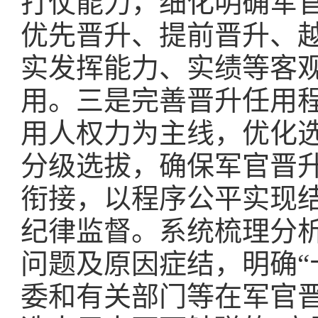
打仗能力，细化明确军
优先晋升、提前晋升、
实发挥能力、实绩等客
用。三是完善晋升任用
用人权力为主线，优化
分级选拔，确保军官晋
衔接，以程序公平实现
纪律监督。系统梳理分
问题及原因症结，明确“
委和有关部门等在军官