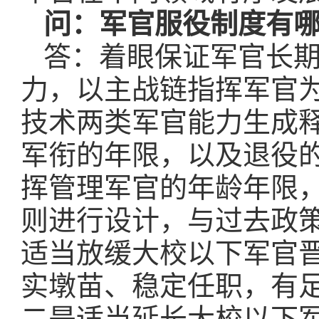
问：军官服役制度有
答：着眼保证军官长
力，以主战链指挥军官
技术两类军官能力生成
军衔的年限，以及退役
挥管理军官的年龄年限，
则进行设计，与过去政
适当放缓大校以下军官
实墩苗、稳定任职，有
二是适当延长大校以下