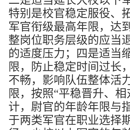
特别是校官稳定服役、
军官衔级最高年限，达
整岗位职务层级的应当
的适度压力；四是适当
限，防止稳定时间过长
不畅，影响队伍整体活
限，按照“平稳晋升、相
计，尉官的年龄年限与
于两类军官在职业选择