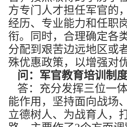
方专门人才担任军官的
经历、专业能力和任职
衔。同时，合理确定各
分配到艰苦边远地区或
殊优惠政策，以增强对
问：军官教育培训制
答：充分发挥三位一
能作用，坚持面向战场
立德树人、为战育人，