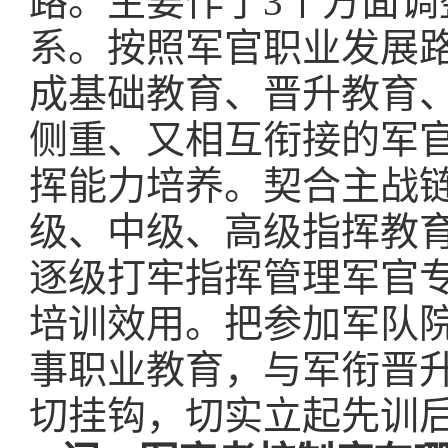
路。主要作了3个方面
系。按照军官职业发展
成基础教育、晋升教育
侧重、又相互衔接的军
挥能力培养。契合主战
级、中级、高级指挥教
逐级打牢指挥管理军官
培训效用。把参加军队
事职业教育，与军衔晋
切挂钩，切实立起先训