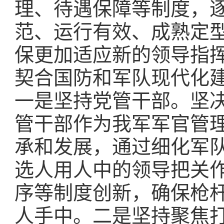
理、待遇保障等制度，
范、运行有效、成熟定
保更加适应新的领导指
契合国防和军队现代化
一是坚持党管干部。坚
管干部作为我军军官管
承和发展，通过细化军
选人用人中的领导把关
序等制度创新，确保枪
人手中。二是坚持聚焦