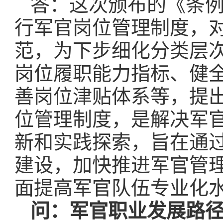
答：这次颁布的《条
行军官岗位管理制度，
范，为下步细化分类层
岗位履职能力指标、健
善岗位津贴体系等，提
位管理制度，是解决军官
新和实践探索，旨在通
建设，加快推进军官管
面提高军官队伍专业化
问：军官职业发展路