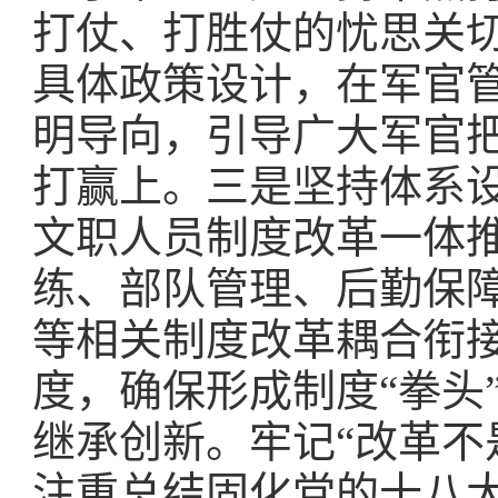
打仗、打胜仗的忧思关
具体政策设计，在军官
明导向，引导广大军官
打赢上。三是坚持体系
文职人员制度改革一体
练、部队管理、后勤保
等相关制度改革耦合衔
度，确保形成制度“拳头
继承创新。牢记“改革不
注重总结固化党的十八