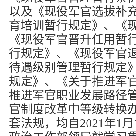
以及《现役军官选拔补
育培训暂行规定》、《
《现役军官晋升任用暂
行规定》、《现役军官
待遇级别管理暂行规定
规定》、《关于推进军
推进军官职业发展路径
官制度改革中等级转换
套法规，均自2021年1