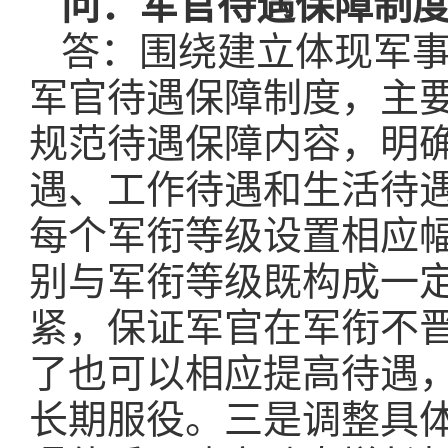
问：军官待遇保障制
答：围绕建立体现军
军官待遇保障制度，主
规范待遇保障内容，明
遇、工作待遇和生活待
每个军衔等级设置相应
别与军衔等级既构成一
紧，保证军官在军衔不
了也可以相应提高待遇
长期服役。三是调整具