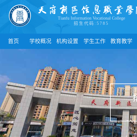
Tianfu Information Vocational College
招生代码:5785
首页
学校概况
机构设置
学生工作
教育教学
学院简介
教学院系
部门简介
校历
学院领导
职能部门
新闻动态
关于教务
办学理念
团委
教学制度
办学特色
管理制度
教学通知
校园风貌
学生风采
教学动态
心理健康
实践教学
学生资助
专业建设
下载中心
课程建设
联系我们
教学改革