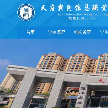
Tianfu Information Vocational Colleg
招生代码:5785
首页
学校概况
机构设置
学
学院简介
教学院系
部
学院领导
职能部门
新
办学理念
办学特色
管
校园风貌
学
心
学
下
联