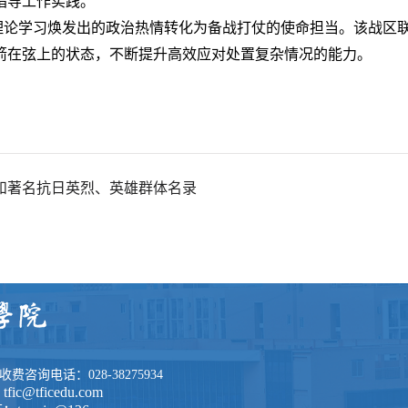
指导工作实践。
理论学习焕发出的政治热情转化为备战打仗的使命担当。该战区
箭在弦上的状态，不断提升高效应对处置复杂情况的能力。
和著名抗日英烈、英雄群体名录
询电话：028-38275934
c@tficedu.com