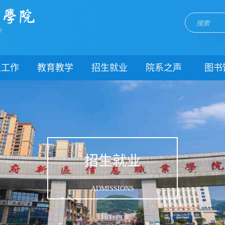
e
生工作
教育教学
招生就业
院系之声
图书
门简介
校历
招生网
院系动态
闻动态
关于教务
就业网
团委
教学制度
理制度
教学通知
生风采
教学动态
招生就业
理健康
实践教学
生资助
专业建设
ADMISSIONS
载中心
课程建设
系我们
教学改革