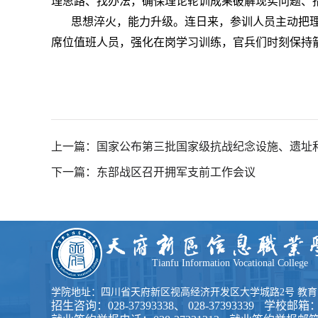
理思路、找办法，确保理论轮训成果破解现实问题、
思想淬火，能力升级。连日来，参训人员主动把
席位值班人员，强化在岗学习训练，官兵们时刻保持
上一篇：国家公布第三批国家级抗战纪念设施、遗址
下一篇：东部战区召开拥军支前工作会议
Tianfu Information Vocational College
学院地址：四川省天府新区视高经济开发区大学城路2号 教育收费咨
招生咨询：028-37393338、 028-37393339
学校邮箱：tfi