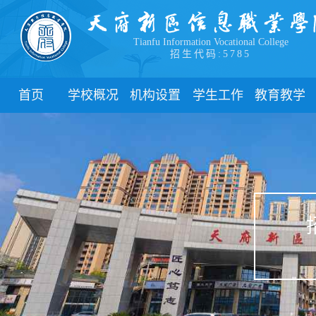
Tianfu Information Vocational College
招生代码:5785
首页
学校概况
机构设置
学生工作
教育教学
学院简介
教学院系
部门简介
校历
学院领导
职能部门
新闻动态
关于教务
办学理念
团委
教学制度
办学特色
管理制度
教学通知
校园风貌
学生风采
教学动态
心理健康
实践教学
学生资助
专业建设
下载中心
课程建设
联系我们
教学改革