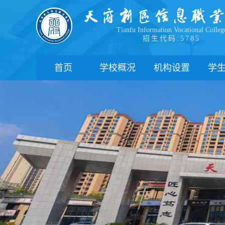
Tianfu Information Vocational Colleg
招生代码:5785
首页
学校概况
机构设置
学
学院简介
教学院系
部
学院领导
职能部门
新
办学理念
办学特色
管
校园风貌
学
心
学
下
联