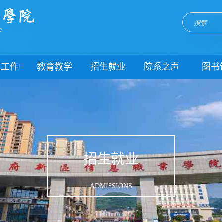
e
生工作
教育教学
招生就业
院系之声
图书
门简介
校历
招生网
院系动态
闻动态
关于教务
就业网
团委
教学制度
理制度
教学通知
生风采
教学动态
招生就业
理健康
实践教学
生资助
专业建设
ADMISSIONS
载中心
课程建设
系我们
教学改革