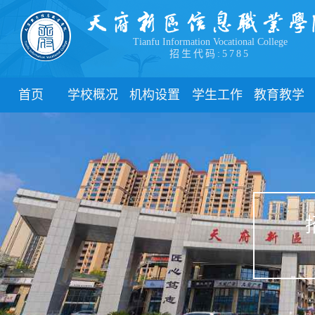
Tianfu Information Vocational College
招生代码:5785
首页
学校概况
机构设置
学生工作
教育教学
学院简介
教学院系
部门简介
校历
学院领导
职能部门
新闻动态
关于教务
办学理念
团委
教学制度
办学特色
管理制度
教学通知
校园风貌
学生风采
教学动态
心理健康
实践教学
学生资助
专业建设
下载中心
课程建设
联系我们
教学改革