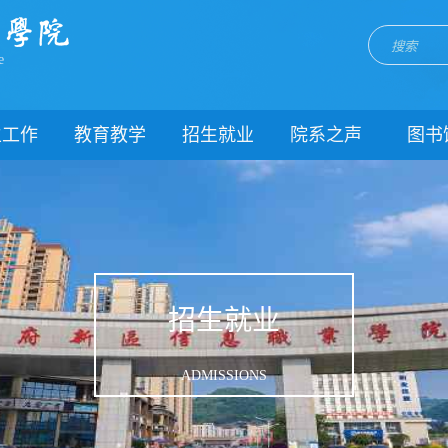
e
生工作
教育教学
招生就业
院系之声
图书
门简介
校历
招生网
院系动态
闻动态
关于教务
就业网
团委
教学制度
理制度
教学通知
生风采
教学动态
招生就业
理健康
实践教学
生资助
专业建设
ADMISSIONS
载中心
课程建设
系我们
教学改革