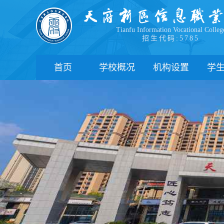
Tianfu Information Vocational Colleg
招生代码:5785
首页
学校概况
机构设置
学
学院简介
教学院系
部
学院领导
职能部门
新
办学理念
办学特色
管
校园风貌
学
心
学
下
联