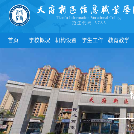
Tianfu Information Vocational College
招生代码:5785
首页
学校概况
机构设置
学生工作
教育教学
学院简介
教学院系
部门简介
校历
学院领导
职能部门
新闻动态
关于教务
办学理念
团委
教学制度
办学特色
管理制度
教学通知
校园风貌
学生风采
教学动态
心理健康
实践教学
学生资助
专业建设
下载中心
课程建设
联系我们
教学改革