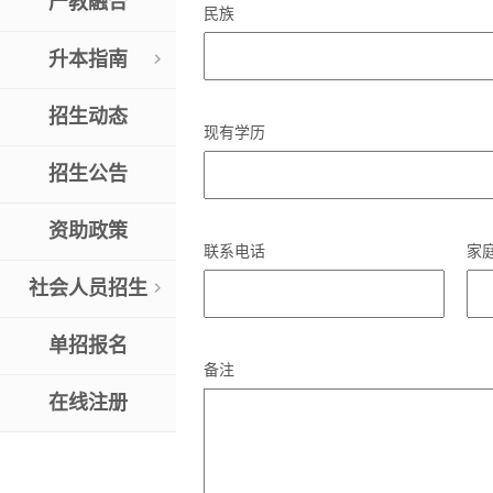
产教融合
民族
升本指南
留学指南
招生动态
现有学历
专升本政策解读
招生公告
专升本对口专业
资助政策
联系电话
家
专升本对口学校
社会人员招生
相关政策
单招报名
备注
新闻资讯
在线注册
预报名