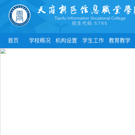
Tianfu Information Vocational College
招生代码:5785
首页
学校概况
机构设置
学生工作
教育教学
学院简介
教学院系
部门简介
校历
学院领导
职能部门
新闻动态
关于教务
办学理念
团委
教学制度
办学特色
管理制度
教学通知
校园风貌
学生风采
教学动态
心理健康
实践教学
学生资助
专业建设
ADD
下载中心
课程建设
联系我们
教学改革