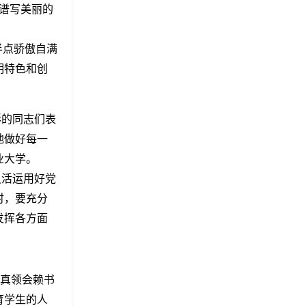
谱写美丽的
半点骄傲自满
明特色和创
彰的同志们表
地做好每一
业大学。
灵活运用好党
时，要充分
发挥各方面
真领会赖书
育
学生的人