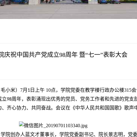
学术交流
下载专区
安全宣传
庆祝中国共产党成立98周年 暨“七一”表彰大会
 毛小米）7
月
日上午
10
点，学院党委在教学楼行政办公
楼315
会
1
成立
周年，表彰涌现出优秀的党员、党务工作者和先进的党支
98
为、齐心协力、共同奋战
。会议在《中华人民共和国国歌》歌声
，学院创办人蓝文才董事长，学院党委副书记、院长景志明，党