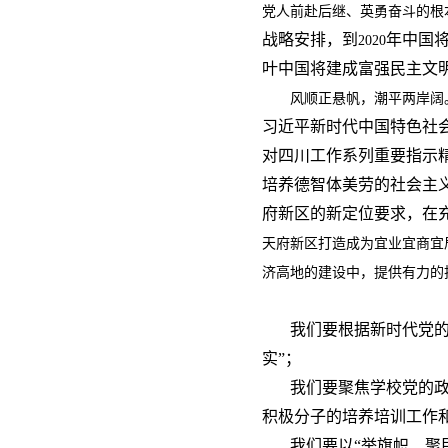
党人前赴后继、英勇奋斗的根
战略安排，到
年中国
2020
叶中国将建成富强民主文
风顺正悬帆，潮平两岸阔
习近平新时代中国特色社
对四川工作系列重要指示
培养德智体美劳的社会主
府新区的新定位要求，在
天府新区打造成为宜业宜商宜
济高地的建设中，提供有力的
我们要根据新时代党的
实”；
我们要聚焦学校党的
积极分子的培养培训工作
我们要以“举旗帜、聚