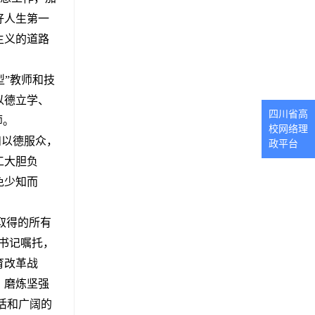
好人生第一
主义的道路
型”教师和技
以德立学、
四川省高
师。
校网络理
和以德服众，
政平台
工大胆负
免少知而
取得的所有
书记嘱托，
育改革战
、磨炼坚强
活和广阔的