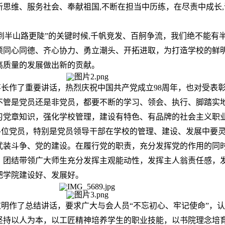
新思维、服务社会、奉献祖国
不断在担当中历练，在尽责中成长
,
,
到半山路更陡”的关键时候
千帆竞发、百舸争流，我们绝不能有
,
须同心同德、齐心协力、勇立潮头、开拓进取，为打造学校的鲜
高质量的发展做出新的贡献。
长作了重要讲话，热烈庆祝中国共产党成立98周年，也对受表
不管是党员还是非党员，都要不断的学习、领会、执行、脚踏实
习党章知识，强化学校管理，建设有特色、有品牌的社会主义职
各位党员，特别是党员领导干部在学校的管理、建设、发展中要
武装斗争、党的建设。在履行党的职责，充分发挥党的作用的同
，团结带领广大师生充分发挥主观能动性，发挥主人翁责任感，
把学院建设好、发展好。
志明作
了
总结
讲话
，
要求广大与会人员
“不忘初心、牢记使命”，
认
坚持以人为本，以工匠精神培养学生的职业技能，以书院理念培