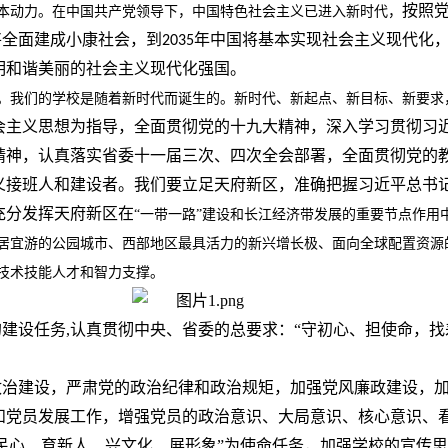
按照
本动力。在中国共产党领导下，中国特色社会主义已进入新时代，
将全面建成小康社会，到
年中国将基本实现社会主义现代化
2035
明和谐美丽的社会主义现代化强国。
。我们的学校是随着新时代而诞生的。新时代、新起点、新目标、新要求
会主义思想为指导，全面贯彻党的十九大精神，深入学习贯彻习
精神，认真落实省委十一届三次、四次全会部署，全面贯彻党的
义接班人和建设者。我们要立足天府新区，准确把握习近平总书
充分发挥天府新区在
“一带一路”建设和长江经济带发展的重要节点作用
居宜游的公园城市、西部地区最具活力的新兴增长极、面向全球配置资源
技术技能人才和智力支撑。
建设任务,认真贯彻中央、省委的总要求：“守初心、担使命，找
政治建设，严肃党的政治纪律和政治规矩，加强党风廉政建设，
和党员发展工作，增强党员的政治意识、大局意识、核心意识、
民心、育新人、兴文化、展形象”为使命任务，加强学校的宣传