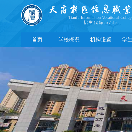
Tianfu Information Vocational Colleg
招生代码:5785
首页
学校概况
机构设置
学
学院简介
教学院系
部
学院领导
职能部门
新
办学理念
办学特色
管
校园风貌
学
心
学
下
联