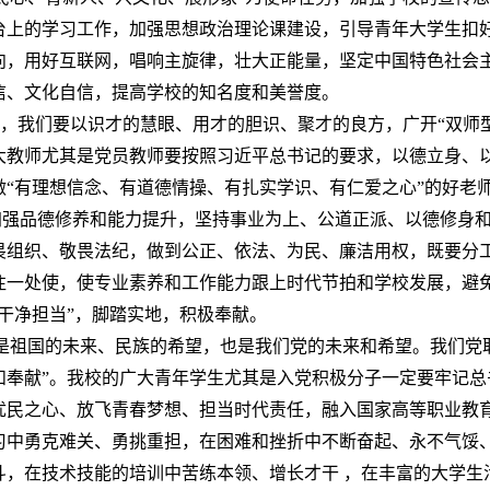
台上的学习工作，加强思想政治理论课建设，引导青年大学生扣
向，用好互联网，唱响主旋律，壮大正能量，坚定中国特色社会
信、文化自信，提高学校的知名度和美誉度。
”，我们要以识才的慧眼、用才的胆识、聚才的良方，广开“双师
大教师尤其是党员教师要按照习近平总书记的要求，以德立身、
做“有理想信念、有道德情操、有扎实学识、有仁爱之心”的好老
加强品德修养和能力提升，坚持事业为上、公道正派、以德修身
畏组织、敬畏法纪，做到公正、依法、为民、廉洁用权，既要分
往一处使，使专业素养和工作能力跟上时代节拍和学校发展，避
干净担当”，脚踏实地，积极奉献。
是祖国的未来、民族的希望，也是我们党的未来和希望。我们党
和奉献”。我校的广大青年学生尤其是入党积极分子一定要牢记总
忧民之心、放飞青春梦想、担当时代责任，融入国家高等职业教
习中勇克难关、勇挑重担，在困难和挫折中不断奋起、永不气馁
斗，在技术技能的培训中苦练本领、增长才干 ，在丰富的大学生