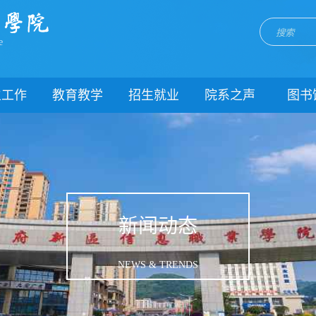
e
生工作
教育教学
招生就业
院系之声
图书
门简介
校历
招生网
院系动态
闻动态
关于教务
就业网
团委
教学制度
理制度
教学通知
生风采
教学动态
新闻动态
理健康
实践教学
生资助
专业建设
NEWS & TRENDS
载中心
课程建设
系我们
教学改革