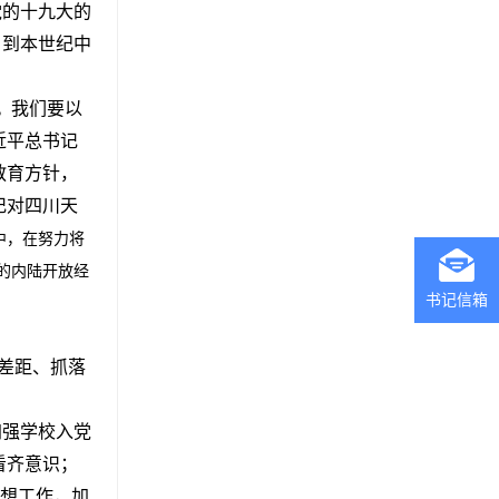
党的十九大的
，到本世纪中
我们要以
，
近平总书记
教育方针，
记对四川天
中，在努力将
的内陆开放经
书记信箱
差距、抓落
加强学校入党
看齐意识；
思想工作，加