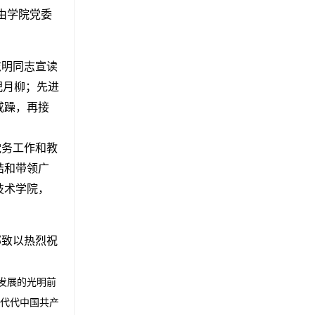
由学院党委
志明同志宣读
倪月柳；先进
戒躁，再接
党务工作和教
结和带领广
技术学院，
部致以热烈祝
发展的光明前
代代中国共产