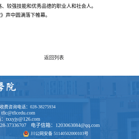
格
、较强技能
和
优秀品
德的职业人和社会人。
歌》声中圆满落下帷幕。
返回列表
询电话：028-38275934
c@tficedu.com
xyjy@126.com
7336707
电子信箱：1203063084@qq.com
川公网安备 51140502000103号