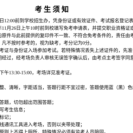
考 生 须 知
26日12:00前到学校招生办，凭身份证或有效证件、考试报名登记
9年11月26日上午10时前到校填写免考申请表，并提交职业资格证
的原件与此前提供的复印件不一致、不符合免考条件的，责任由
：凡不按时参考的，视为缺考，考分记为0分。
准考证与身份证入场参加考试。若特殊情况丢失上述证件的，先准
明经过，经考场负责人审核无误签字确认后，由考点主考签字同
午13:30-15:00，考场详见准考证。
工整、清晰，字距适当，答题行距不宜过密，答题使用蓝（黑）色
行答题，切勿超出范围答题；
填写考生信息；
标记；
无线通讯工具进入考场，否则以夹带处理；
，原则上不得上厕所，特殊情况必须有监考人员陪同。