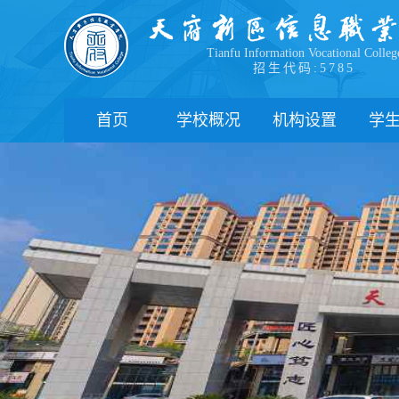
Tianfu Information Vocational Colleg
招生代码:5785
首页
学校概况
机构设置
学
学院简介
教学院系
部
学院领导
职能部门
新
办学理念
办学特色
管
校园风貌
学
心
学
下
联