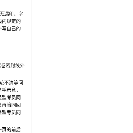
无漏印、字
线内规定的
外写自己的
试卷密封线外
迹不清等问
举手示意，
经监考员同
员再陪同回
经监考员同
一页的前后