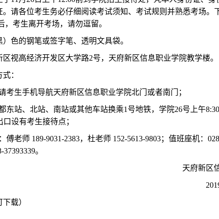
。请各位考生务必仔细阅读考试须知、考试规则并熟悉考场。下午1
结束后，考生离开考场，请勿逗留。
黑）色的钢笔或签字笔、透明文具袋。
新区视高经济开发区大学路2号，天府新区信息职业学院教学楼。
方式：
请考生手机导航天府新区信息职业学院北门或者南门；
东站、北站、南站或其他车站换乘1号地铁，学院26号上午8:30-1
出口设有考生接待点；
老师 189-9031-2383，杜老师 152-5613-9803；值班座机：028
8-37393339。
天府新区
20
可下载）