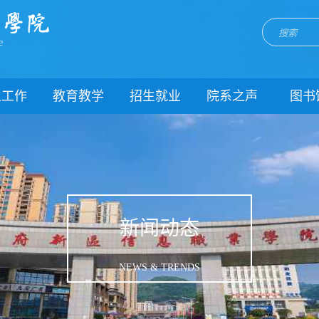
e
生工作
教育教学
招生就业
院系之声
图书
门简介
校历
招生网
院系动态
闻动态
关于教务
就业网
团委
教学制度
理制度
教学通知
生风采
教学动态
新闻动态
理健康
实践教学
生资助
专业建设
NEWS & TRENDS
载中心
课程建设
系我们
教学改革