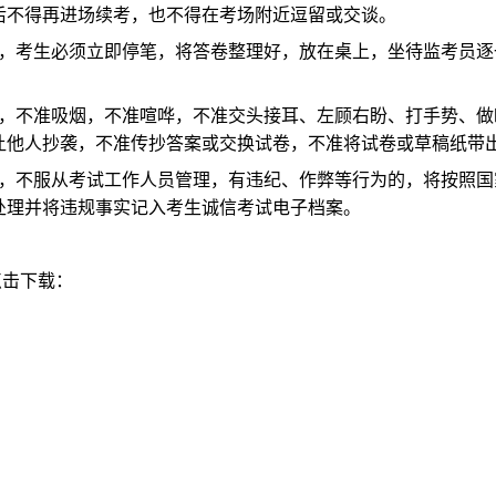
后不得再进场续考，也不得在考场附近逗留或交谈。
，考生必须立即停笔，将答卷整理好，放在桌上，坐待监考员逐
，不准吸烟，不准喧哗，不准交头接耳、左顾右盼、打手势、做
让他人抄袭，不准传抄答案或交换试卷，不准将试卷或草稿纸带
，不服从考试工作人员管理，有违纪、作弊等行为的，将按照国
处理并将违规事实记入考生诚信考试电子档案。
点击下载：