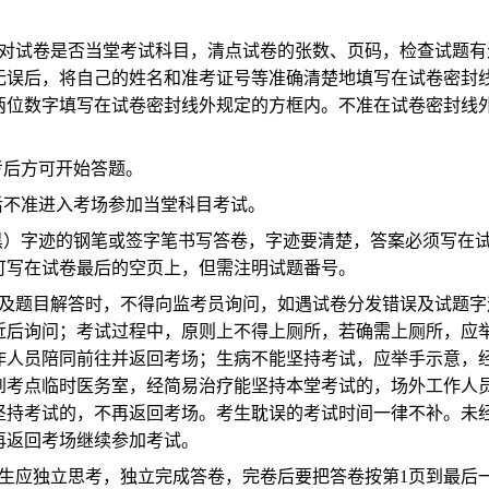
。
对试卷是否当堂考试科目，清点试卷的张数、页码，检查试题有
无误后，将自己的姓名和准考证号等准确清楚地填写在试卷密封
两位数字填写在试卷密封线外规定的方框内。不准在试卷密封线
考后方可开始答题。
后不准进入考场参加当堂科目考试。
黑）字迹的钢笔或签字笔书写答卷，字迹要清楚，答案必须写在
可写在试卷最后的空页上，但需注明试题番号。
及题目解答时，不得向监考员询问，如遇试卷分发错误及试题字
近后询问；考试过程中，原则上不得上厕所，若确需上厕所，应
作人员陪同前往并返回考场；生病不能坚持考试，应举手示意，
到考点临时医务室，经简易治疗能坚持本堂考试的，场外工作人
坚持考试的，不再返回考场。考生耽误的考试时间一律不补。未
再返回考场继续参加考试。
生应独立思考，独立完成答卷，完卷后要把答卷按第1页到最后