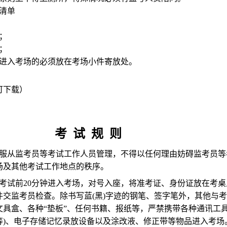
清单
；
；
品进入考场的必须放在考场小件寄放处。
可下载）
考 试 规 则
服从监考员等考试工作人员管理，不得以任何理由妨碍监考员等
场及其他考试工作地点的秩序。
考试前20分钟进入考场，对号入座，将准考证、身份证放在考桌
件交监考员检查。除书写蓝(黑)字迹的钢笔、签字笔外，其他与
具盒、各种“垫板”、任何书籍、报纸等，严禁携带各种通讯工具
等)、电子存储记忆录放设备以及涂改液、修正带等物品进入考场