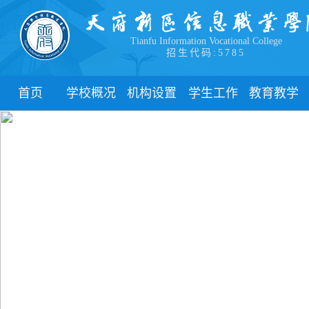
Tianfu Information Vocational College
招生代码:5785
首页
学校概况
机构设置
学生工作
教育教学
学院简介
教学院系
部门简介
校历
学院领导
职能部门
新闻动态
关于教务
办学理念
团委
教学制度
办学特色
管理制度
教学通知
校园风貌
学生风采
教学动态
心理健康
实践教学
学生资助
专业建设
ADD
下载中心
课程建设
联系我们
教学改革