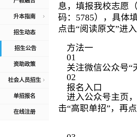
产教融合
息，填报我校志愿
码：5785），具体
升本指南
点击“阅读原文”进
留学指南
招生动态
方法一
专升本政策解读
招生公告
01
专升本对口专业
资助政策
关注微信公众号“
02
专升本对口学校
社会人员招生
报名入口
进入公众号主页，
相关政策
单招报名
击“高职单招”，再点
新闻资讯
在线注册
预报名