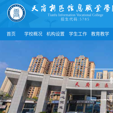
Tianfu Information Vocational College
招生代码:5785
首页
学校概况
机构设置
学生工作
教育教学
学院简介
教学院系
部门简介
校历
学院领导
职能部门
新闻动态
关于教务
办学理念
团委
教学制度
办学特色
管理制度
教学通知
校园风貌
学生风采
教学动态
心理健康
实践教学
学生资助
专业建设
N
下载中心
课程建设
联系我们
教学改革