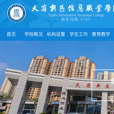
Tianfu Information Vocational College
招生代码:5785
首页
学校概况
机构设置
学生工作
教育教学
学院简介
教学院系
部门简介
校历
学院领导
职能部门
新闻动态
关于教务
办学理念
团委
教学制度
办学特色
管理制度
教学通知
校园风貌
学生风采
教学动态
心理健康
实践教学
学生资助
专业建设
N
下载中心
课程建设
联系我们
教学改革