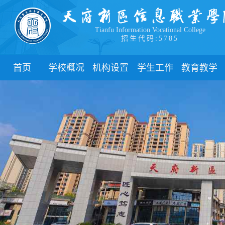
Tianfu Information Vocational College
招生代码:5785
首页
学校概况
机构设置
学生工作
教育教学
学院简介
教学院系
部门简介
校历
学院领导
职能部门
新闻动态
关于教务
办学理念
团委
教学制度
办学特色
管理制度
教学通知
校园风貌
学生风采
教学动态
心理健康
实践教学
学生资助
专业建设
下载中心
课程建设
联系我们
教学改革