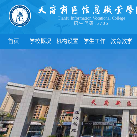
Tianfu Information Vocational College
招生代码:5785
首页
学校概况
机构设置
学生工作
教育教学
学院简介
教学院系
部门简介
校历
学院领导
职能部门
新闻动态
关于教务
办学理念
团委
教学制度
办学特色
管理制度
教学通知
校园风貌
学生风采
教学动态
心理健康
实践教学
学生资助
专业建设
下载中心
课程建设
联系我们
教学改革