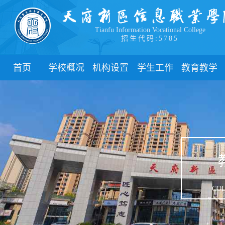
Tianfu Information Vocational College
招生代码:5785
首页
学校概况
机构设置
学生工作
教育教学
学院简介
教学院系
部门简介
校历
学院领导
职能部门
新闻动态
关于教务
办学理念
团委
教学制度
办学特色
管理制度
教学通知
校园风貌
学生风采
教学动态
心理健康
实践教学
学生资助
专业建设
COL
下载中心
课程建设
联系我们
教学改革