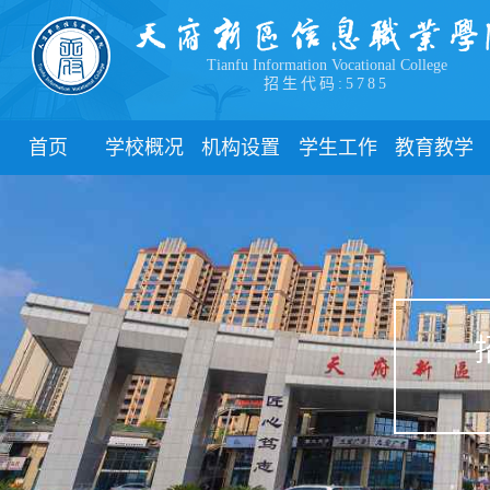
Tianfu Information Vocational College
招生代码:5785
首页
学校概况
机构设置
学生工作
教育教学
学院简介
教学院系
部门简介
校历
学院领导
职能部门
新闻动态
关于教务
办学理念
团委
教学制度
办学特色
管理制度
教学通知
校园风貌
学生风采
教学动态
心理健康
实践教学
学生资助
专业建设
下载中心
课程建设
联系我们
教学改革