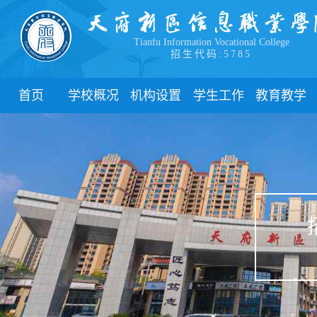
Tianfu Information Vocational College
招生代码:5785
首页
学校概况
机构设置
学生工作
教育教学
学院简介
教学院系
部门简介
校历
学院领导
职能部门
新闻动态
关于教务
办学理念
团委
教学制度
办学特色
管理制度
教学通知
校园风貌
学生风采
教学动态
心理健康
实践教学
学生资助
专业建设
下载中心
课程建设
联系我们
教学改革