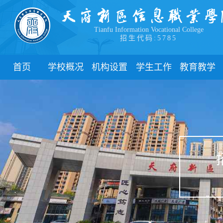
Tianfu Information Vocational College
招生代码:5785
首页
学校概况
机构设置
学生工作
教育教学
学院简介
教学院系
部门简介
校历
学院领导
职能部门
新闻动态
关于教务
办学理念
团委
教学制度
办学特色
管理制度
教学通知
校园风貌
学生风采
教学动态
心理健康
实践教学
学生资助
专业建设
下载中心
课程建设
联系我们
教学改革