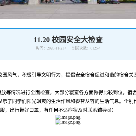
学术交流
下载专区
安全宣传
11.20 校园安全大检查
时间：2020-11-21<
浏览次数：6125<
明的校园⻛⽓，积极引导⽂明⾏为，提倡安全宿舍促进和谐的宿舍
摆放等情况进⾏全⾯检查，⼤部分寝室各⽅⾯做得⽐较到位，宿
显示了同学们阳光飒爽的⽣活作⻛和睿智从容的⽣活⽓息。个别
服，出⾏带好⼝罩，有任何不适症状及时联
系辅导员）