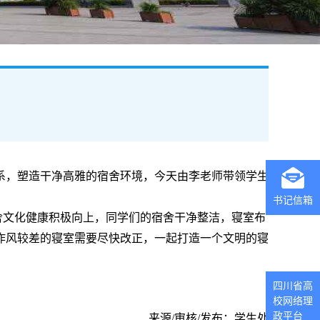
关系，塑造⼲净⾼雅的宿舍环境，今天由李⽼师带领学⽣
书记信箱
舍⽂化健康积极向上，同学们的宿舍⼲净整洁，寝室布
作⻛较差的寝室需要尽快改正，⼀起打造⼀个⽂明的寝
四川省高
校网络理
政平台
来源/审核/发布：学生处