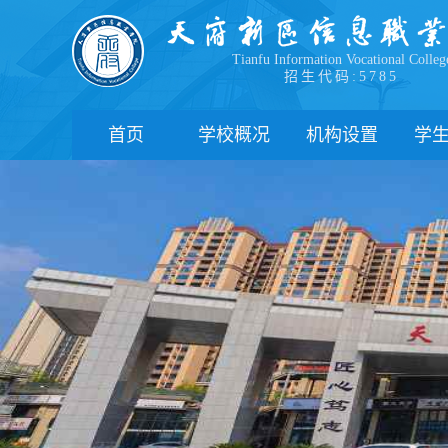
Tianfu Information Vocational Colleg
招生代码:5785
首页
学校概况
机构设置
学
学院简介
教学院系
部
学院领导
职能部门
新
办学理念
办学特色
管
校园风貌
学
心
学
下
联