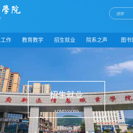
e
生工作
教育教学
招生就业
院系之声
图书
门简介
校历
招生网
院系动态
闻动态
关于教务
就业网
团委
教学制度
理制度
教学通知
生风采
教学动态
招生就业
理健康
实践教学
生资助
专业建设
ADMISSIONS
载中心
课程建设
系我们
教学改革