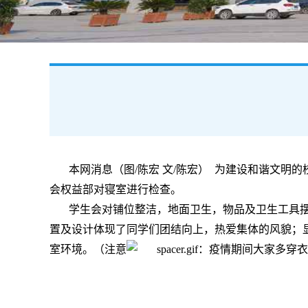
本网消息（图/陈宏 文/陈宏） 为建设和谐⽂
会权益部对寝室进⾏检查。
学⽣会对铺位整洁，地⾯卫⽣，物品及卫⽣⼯具
置及设计体现了同学们团结向上，热爱集体的⻛貌；
室环境。
（注意
：
疫情期间⼤家多穿⾐