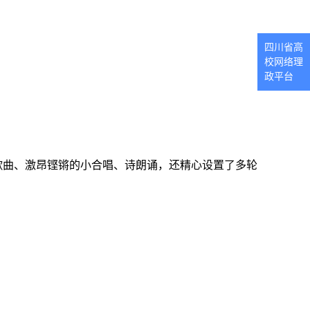
四川省高
校网络理
政平台
歌曲、激昂铿锵的小合唱、诗朗诵，还精心设置了多轮