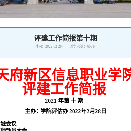
学术交流
下载专区
安全宣传
评建工作简报第十期
时间：2022-02-28<
浏览次数：6091<
天府新区信息职业学
评建工作简报
2021 年第 十
期
主办
：
学院评估办
2022
年2
月28
日
专题会议
教师动员大会