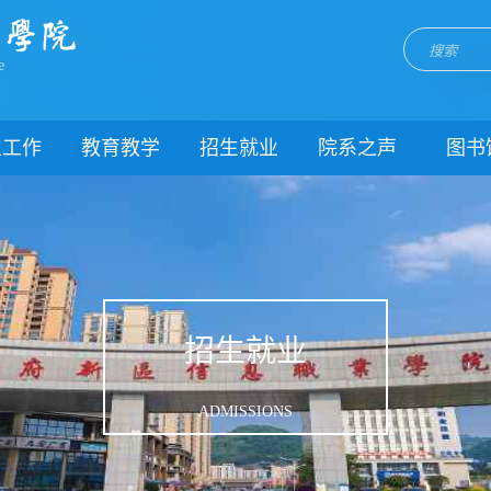
e
生工作
教育教学
招生就业
院系之声
图书
门简介
校历
招生网
院系动态
闻动态
关于教务
就业网
团委
教学制度
理制度
教学通知
生风采
教学动态
招生就业
理健康
实践教学
生资助
专业建设
ADMISSIONS
载中心
课程建设
系我们
教学改革