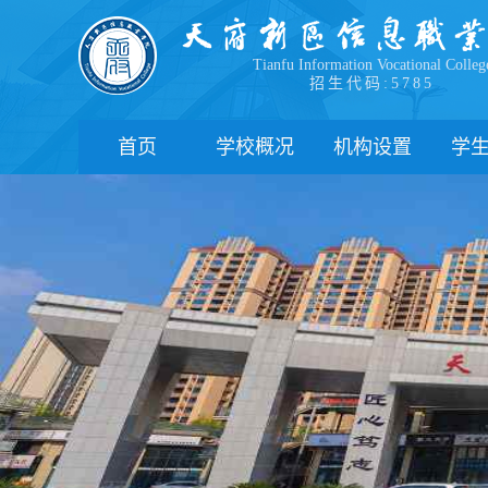
Tianfu Information Vocational Colleg
招生代码:5785
首页
学校概况
机构设置
学
学院简介
教学院系
部
学院领导
职能部门
新
办学理念
办学特色
管
校园风貌
学
心
学
下
联