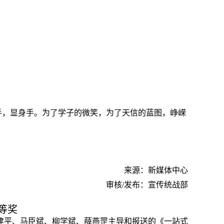
手，显身手。
为了学子的微笑，为了天信的蓝图，峥嵘
来源：新媒体中心
审核/发布：宣传统战部
等奖
建平、马臣斌、柳学斌、薛燕罡主导和报送的《一站式