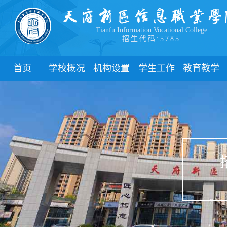
Tianfu Information Vocational College
招生代码:5785
首页
学校概况
机构设置
学生工作
教育教学
学院简介
教学院系
部门简介
校历
学院领导
职能部门
新闻动态
关于教务
办学理念
团委
教学制度
办学特色
管理制度
教学通知
校园风貌
学生风采
教学动态
心理健康
实践教学
学生资助
专业建设
下载中心
课程建设
联系我们
教学改革