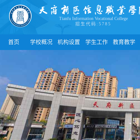
Tianfu Information Vocational College
招生代码:5785
首页
学校概况
机构设置
学生工作
教育教学
学院简介
教学院系
部门简介
校历
学院领导
职能部门
新闻动态
关于教务
办学理念
团委
教学制度
办学特色
管理制度
教学通知
校园风貌
学生风采
教学动态
心理健康
实践教学
学生资助
专业建设
下载中心
课程建设
联系我们
教学改革