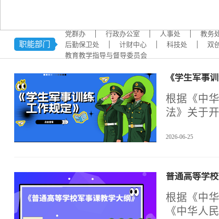
学术交流
下载专区
党群办
行政办公室
人事处
教务
安全宣传
职能部门
后勤保卫处
计财中心
科技处
双
教育教学指导与督导委员会
《学生军事训
根据《中
法》关于
治部制订
2026-06-25
定》）。
学校、高
基本依据
普通高等学校
定》的要
保学生军
根据《中
《中华人