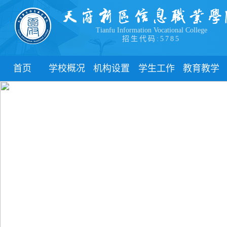
Tianfu Information Vocational College
招生代码:5785
首页
学校概况
机构设置
学生工作
教育教学
学院简介
教学院系
部门简介
校历
学院领导
职能部门
新闻动态
关于教务
办学理念
团委
教学制度
办学特色
管理制度
教学通知
校园风貌
学生风采
教学动态
心理健康
实践教学
学生资助
专业建设
下载中心
课程建设
联系我们
教学改革