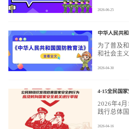
目标根本
2026-06-25
设，增强
学生综合
《普通高
中华人民共和
将《大纲
照《大纲
为了普及
课时、内容
和社会主
行，原《大
法》、《
2026-04-30
4·15全民
2026年
践行总体
全体师生
2026-04-16
委保卫部