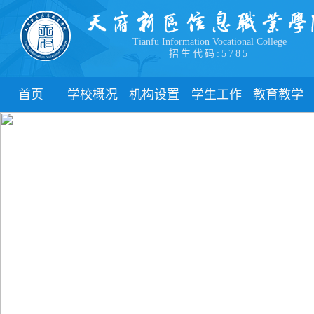
Tianfu Information Vocational College
招生代码:5785
首页
学校概况
机构设置
学生工作
教育教学
学院简介
教学院系
部门简介
校历
学院领导
职能部门
新闻动态
关于教务
办学理念
团委
教学制度
办学特色
管理制度
教学通知
校园风貌
学生风采
教学动态
心理健康
实践教学
学生资助
专业建设
下载中心
课程建设
联系我们
教学改革