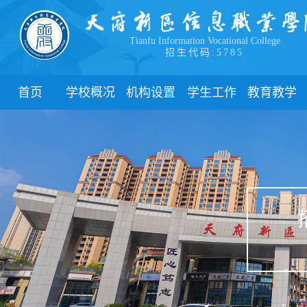
Tianfu Information Vocational College
招生代码:5785
首页
学校概况
机构设置
学生工作
教育教学
学院简介
教学院系
部门简介
校历
学院领导
职能部门
新闻动态
关于教务
办学理念
团委
教学制度
办学特色
管理制度
教学通知
校园风貌
学生风采
教学动态
心理健康
实践教学
学生资助
专业建设
下载中心
课程建设
联系我们
教学改革