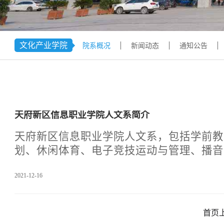
学术交流
下载专区
安全宣传
文化产业学院
院系概况
新闻动态
通知公告
天府新区信息职业学院人文系简介
天府新区信息职业学院人文系，包括学前教
划、休闲体育、电子竞技运动与管理、播音
要承担本院高职学生的专业必修课课程以及
2021-12-16
学任务。一、优秀的教师团队：人文系专职
硕士及以上2人；校内兼课教师27人，其中
师3人；系部教师曾多次在国内国外大型文
首页
奖，在专业研究上精进、拓展。黄睿娉老师：