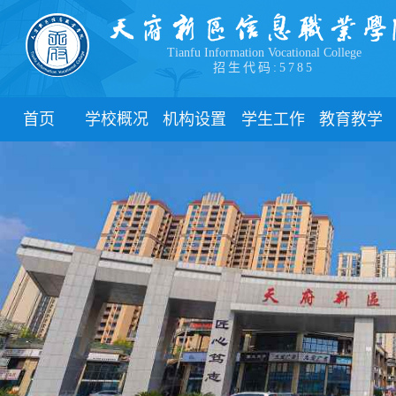
Tianfu Information Vocational College
招生代码:5785
首页
学校概况
机构设置
学生工作
教育教学
学院简介
教学院系
部门简介
校历
学院领导
职能部门
新闻动态
关于教务
办学理念
团委
教学制度
办学特色
管理制度
教学通知
校园风貌
学生风采
教学动态
心理健康
实践教学
学生资助
专业建设
下载中心
课程建设
联系我们
教学改革