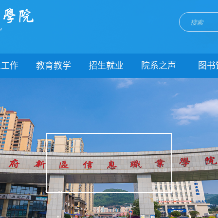
e
生工作
教育教学
招生就业
院系之声
图书
门简介
校历
招生网
院系动态
闻动态
关于教务
就业网
团委
教学制度
理制度
教学通知
生风采
教学动态
理健康
实践教学
生资助
专业建设
载中心
课程建设
系我们
教学改革