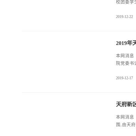
校团委学
会。本次
2019-12-22
校学生会
门的负责
201
本网消息（图/胥笑尘 编辑/余天维） 12月17日下午，天府
院党委书
教育学院
2019-12-17
辅导员和
初心，牢
天府新
本网消息（图/余天维，侯浩然
围,由天
学院党委