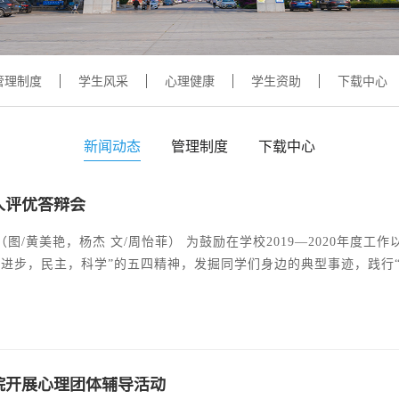
学术交流
下载专区
安全宣传
管理制度
学生风采
心理健康
学生资助
下载中心
新闻动态
管理制度
下载中心
人评优答辩会
鼓励在学校2019—2020年度工作以及在新型肺炎疫情防控工作中表现突出的先进个人，弘
，进步，民主，科学”的五四精神，发掘同学们身边的典型事迹，践行“
第一会议室开展本年度“五四”优秀个人答辩。担任本次五四个人评
恒老师、罗奔宇老师、黄睿娉老师、邓洁老师、邱和林老师以及侯伟
满落下了帷幕，但同
院开展心理团体辅导活动