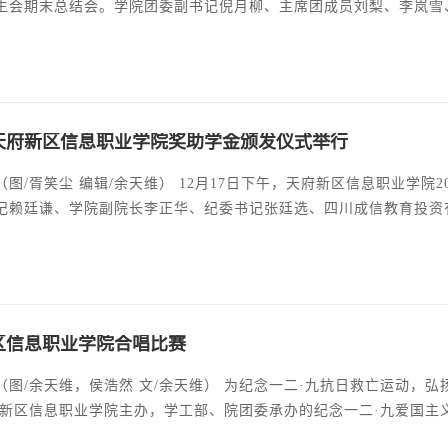
生会期末总结会。学院团委副书记倪月柳、主席团成员刘梨、李岚雪
大会由主席团成员李岚雪主持。 由校团委办公室、人力资源中心、
大学生权益保障中心、大学生自律委员会、体育中心、学习部、外联
人依次上台
9年天府新区信息职业学院奖助学金颁发仪式举行
新区信息职业学院2019年奖助学金发放仪式在行政楼315会议室隆重举行，学
记赖廷谦、学院副院长李正华、纪委书记张廷选、四川成信教育投资
院长孙传胜、国防教育系主任李民志、交通工程系副主任高晓岚、经
百余名学生代表参加仪式。会议由学院学生工作部部长潘德伟主持。
记使命，希望全院学生
区信息职业学院合唱比赛
 文/余天维） 为纪念一二·九抗日救亡运动，弘扬爱国主义、集体主义的光荣传统,营造良好的校园文化氛
府新区信息职业学院主办，学工部、院团委承办的纪念一二·九爱国主
书记赖廷谦、学院院长景志明、常务副院长邱永成、副院长钟克勋、