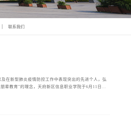
联系我们
朋辈教育”的理念，天府新区信息职业学院于6月11日下
优的评委老师分别是：倪月柳老师、但堂渊老师、江念霜老
老师。由校团委组织部副部长陈诗雨主持。历时两天的评