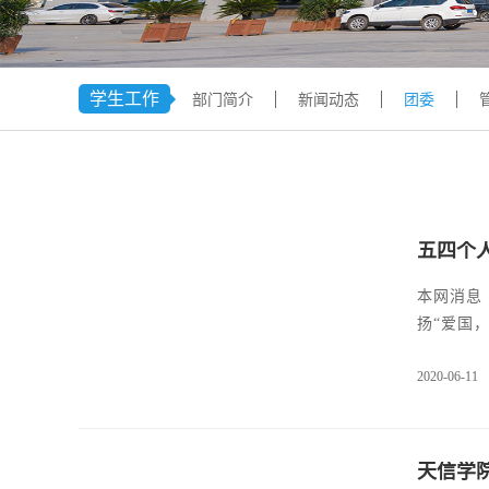
学生工作
部门简介
新闻动态
团委
五四个
本网消息（图/黄美艳，杨杰 文/周怡菲） 为
扬“爱国
午两点在
2020-06-11
师、李宜
选活动圆
天信学