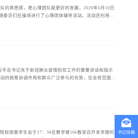
队的熟悉感，使心理团队能更好的发展，2020年6月10日
理委员们在操场进行了心理团体辅导活动。活动还利用游
述个人的想法，为心理中心的建设提出意见。通过本次活
对学院的学工部心理健康中心的建设也有着巨大帮助。本
彻习近平总书记关于新冠肺炎疫情防控工作的重要讲话和指示
运动的统筹协调作用和群众广泛参与的优势，在全校范围内
营造良好环境。天信学子们也纷纷在各自的家乡，加入青年
大扫除”青年志愿服务活动
书记信箱