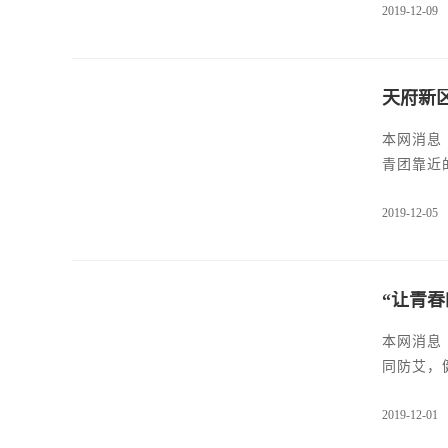
2019-12-09
育投资有
文志及公
天府新
本网消息
青团靠近
本次团课
2019-12-05
合格的共
“让青
本网消息 （图/红十字新闻采编部 文/冉桂菊） 2019年12月1日，是第32个“世界艾滋病日”，学院为响应国家卫生健康委员会“社区动员
同防艾，
主任干尧
2019-12-01
艾滋病的
医生的指