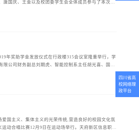
、唐国庆、王金以及校团委学生会全体成员参与了本次大
青年全媒体中心、科技实践中心、社团联合会、文艺中心；
中心、司仪中心、红十字会、青春志愿者协会共十四个部
有限公司财务副总刘期虎、智能控制系主任胡光喜、国防
济管理系副主任王航鹰、学院团委副书记倪月柳，及全体
四川省高
赖书记说，同学们要坚定习总书记提出的四个意识，不忘
校网络理
政平台
义运动合唱比赛12月9日在运动场举行。天府新区信息职业
张建平、纪委书记张廷选、院长助理李绍文、成信天府教