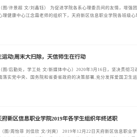
（图/许景超 文/刘鑫钰） 为促进学院各系心理委员间的友情，增强团
心理健康中心江念霜老师的组织下，天府新区信息职业学院各班级心
让大家说出自己对心理中心建设的看法。每个人都畅所欲言，极力描
加强了各班级之间心理委员的联系，为以后的工作开展打下基础，更
满落幕！
生运动|周末大扫除，天信师生在行动
（图/后勤处，学工处 文/新媒体中心）2020年3月16日，坚决贯
面落实党中央、国务院和省委省政府的决策部署,充分发挥爱国卫生
末卫生大扫除”活动，为打赢疫情防控的人民战争、总体战、阻击战
青年突击队深入社区、乡村，以志愿服务的形式，参与开展“周末卫生
天府新区信息职业学院2019年各学生组织年终述职