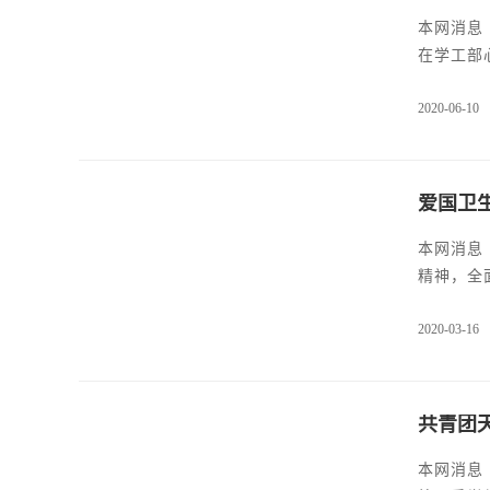
本网消息
在学工部
戏的方式
2020-06-10
动，不仅
次活动圆
爱国卫
本网消息
精神，全
开展“周
2020-03-16
志愿者、
共青团
本网消息 （图/周怡菲 刘佳欣 文/刘爽） 2019年12月22日天府新区信息职业学院校团委学生会于17：30在教学楼106教室召开本学期的