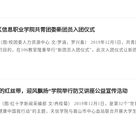
限公司副总刘期虎、眉山市信息工程中等职业技术学校代理校长沈燕
司和学院其他职能部门领导
区信息职业学院共青团委新团员入团仪式
（图/校团委人力资源中心 文/罗涵，罗兴备） 2019年12月5日
的目的，在106教室隆重举行“新团员入团仪式”，此次入团仪式让
学习 让新团员更加深刻认识到团的性质，希望新团员牢牢记住这一
产主义事业接班人。活动在全体齐唱团歌中落下帷幕。
春的红丝带，迎风飘扬”学院举行防艾讲座公益宣传活动
健康中国我行动”的主题，天信学院与眉山市中心血站联合开展大学
鳘主任，仁寿县急救指挥中心阙隆盛主任，眉山市中心血站业务科科
流行现状、发展趋势和传播途径以及如何预防等问题。在讲解中，医
导下使用输血用品