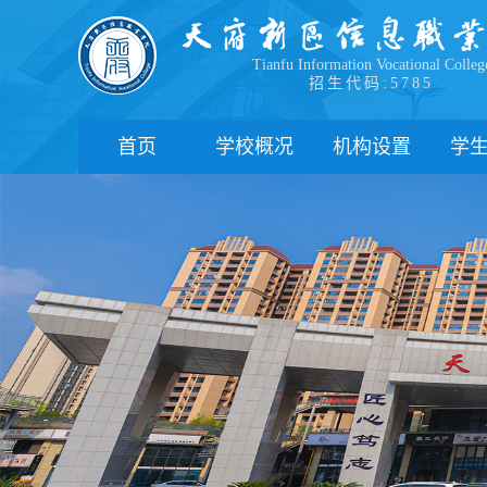
Tianfu Information Vocational Colleg
招生代码:5785
首页
学校概况
机构设置
学
学院简介
教学院系
部
学院领导
职能部门
新
办学理念
办学特色
管
校园风貌
学
心
学
下
联