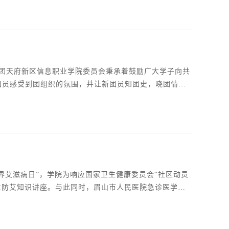
、成都信息技术学校校长刘勇、四川省盐业学校副校长王
，共青团天府新区信息职业学院委员会秉承着鼓励广大学子向共
新团员感受到团组织的氛围，并让新团员知团史，晓团情。
天，这一刻，不忘初心，牢记使命，坚定理想信念，做一个
生防艾知识讲座。与此同时，眉山市人民医院急诊医学科
目长杨华应邀出席本次讲座。讲座中，医师干尧鳘讲解了
师强调预防艾滋病尧要做到：洁身自爱，约束性行为；在