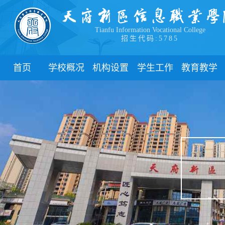
Tianfu Information Vocational College
招生代码:5785
首页
学校概况
机构设置
学生工作
教育教学
学院简介
教学院系
部门简介
校历
学院领导
职能部门
新闻动态
关于教务
办学理念
团委
教学制度
办学特色
管理制度
教学通知
校园风貌
学生风采
教学动态
心理健康
实践教学
学生资助
专业建设
下载中心
课程建设
联系我们
教学改革