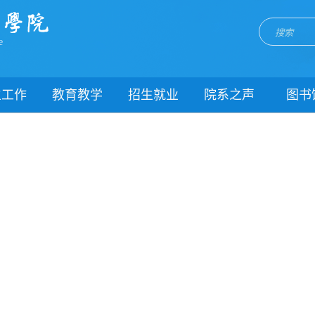
e
生工作
教育教学
招生就业
院系之声
图书
门简介
校历
招生网
院系动态
闻动态
关于教务
就业网
团委
教学制度
理制度
教学通知
生风采
教学动态
高职信息查询
理健康
实践教学
生资助
专业建设
SEARCH SEEN
载中心
课程建设
系我们
教学改革