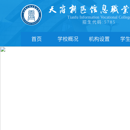
Tianfu Information Vocational Colleg
招生代码:5785
首页
学校概况
机构设置
学
学院简介
教学院系
部
学院领导
职能部门
新
办学理念
办学特色
管
校园风貌
学
心
学
下
联