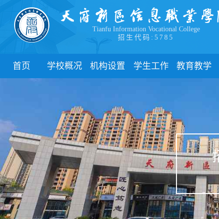
Tianfu Information Vocational College
招生代码:5785
首页
学校概况
机构设置
学生工作
教育教学
学院简介
教学院系
部门简介
校历
学院领导
职能部门
新闻动态
关于教务
办学理念
团委
教学制度
办学特色
管理制度
教学通知
校园风貌
学生风采
教学动态
心理健康
实践教学
学生资助
专业建设
下载中心
课程建设
联系我们
教学改革