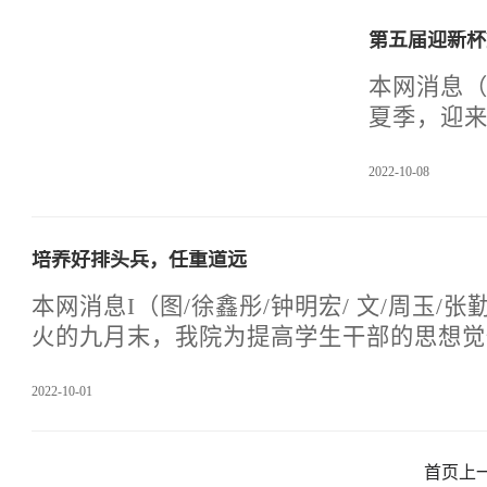
第五届迎新杯
本网消息（
夏季，迎
丰富校园
2022-10-08
院于202
席本次活
理李民志
培养好排头兵，任重道远
师，本次
本网消息I（图/徐鑫彤/钟明宏/ 文/周玉/
火的九月末，我院为提高学生干部的思想觉
合素养，提升各个班级的凝聚力，特于s教3
2022-10-01
会议。全会由学生处副处长邓友权主持，参
记但堂渊、21级、22级辅导员、校学生会
校团委主要学生干部、21级、22级各班班
首页
上