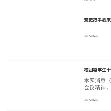
2022-11-02
华，青春飞
比拼，最终
的评委老师
党史故事我来
学工党委书
权处长、
2022-10-26
校团委学生干
本网消息（
会议精神，
干部集中
2022-10-16
话。