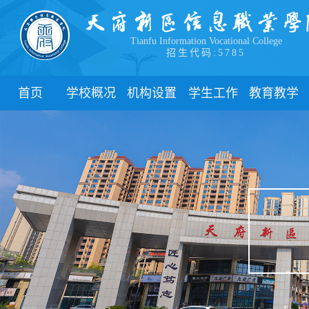
Tianfu Information Vocational College
招生代码:5785
首页
学校概况
机构设置
学生工作
教育教学
学院简介
教学院系
部门简介
校历
学院领导
职能部门
新闻动态
关于教务
办学理念
团委
教学制度
办学特色
管理制度
教学通知
校园风貌
学生风采
教学动态
心理健康
实践教学
学生资助
专业建设
下载中心
课程建设
联系我们
教学改革