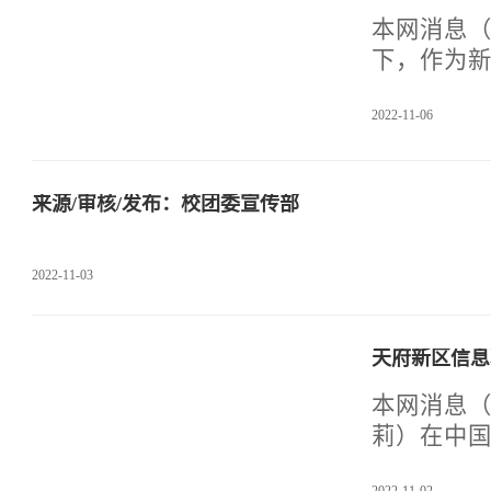
本网消息（图
下，作为新
美德，我们
2022-11-06
年11月5
新征程”-
来到了奋
来源/审核/发布：校团委宣传部
及防范措
了一首充
准备好的
2022-11-03
在学
天府新区信息
本网消息​（
莉）在中国
员青年深入