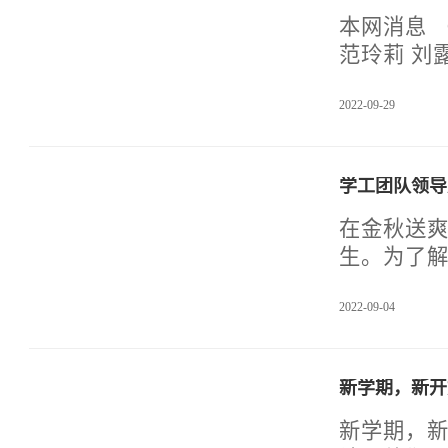
要思想。2
本网消息 （
实现中华民
范玲莉 刘
9月29日，
2022-09-29
秋季学期
邓友权、
生会干部、
学工团队领导
学习。在
班长要引
在金秋送爽
协力，分工
生。为了
活上的问
2022-09-04
长李民志，
2日走入新
长一行先后
新学期，新开
老师们的
住宿、生
新学期，新