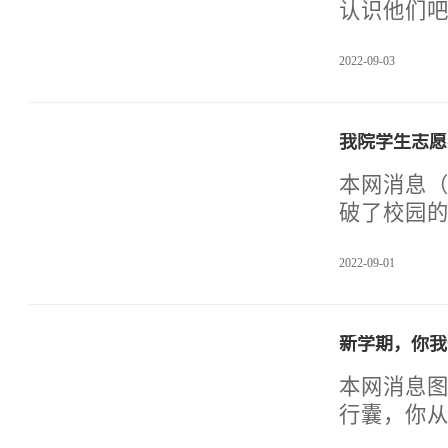
感受。实
认识他们
舍设施不
生熟悉学
2022-09-03
学间的交流
员带领大
精彩，说
我院学生志愿
一切从头
表现，你
本网消息（
任务和挑
破了校园
而洋洋得
一批又一
2022-09-01
者。他们
逆行者，
当。时序
新学期，你我
终清晰的
者等奔赴
本网消息图/ 蹇西梅
暖书写着
行囊，你
穿上“大白
为学长学