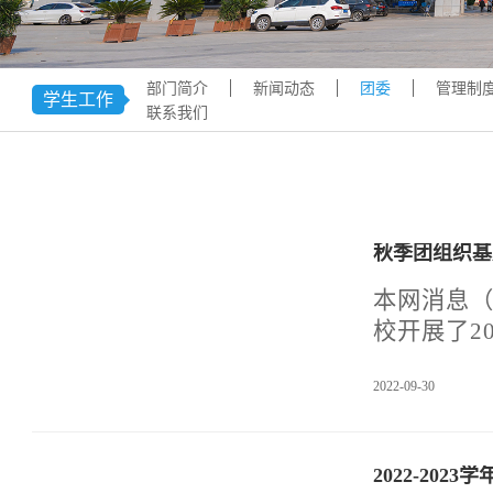
学术交流
下载专区
安全宣传
部门简介
新闻动态
团委
管理制
学生工作
联系我们
秋季团组织基
本网消息（图
校开展了2
校团委书
2022-09-30
基层团组
青年，服
在秋季团支
2022-20
学习马克