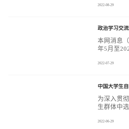
2022-08-29
的风采。
孔带着熟
都会为你解
政治学习交流
“科学城出
报备是我
本网消息（文 \ 金世超
走的志愿者
年5月至2
防疫工
我校于7月
2022-07-29
交流。本次
分：中国
富有梦想
中国大学生自
洒热血，广
的、民族
为深入贯
每一个中
生群体中
加瓦。
代青年以
2022-06-29
关于202