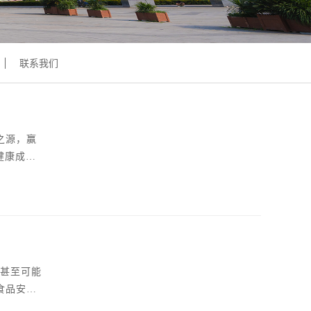
联系我们
之源，赢
健康成
基础。此次
从而让大家
，甚至可能
食品安全
冒）流行性