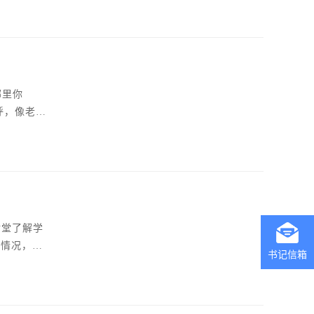
症状为发
哪里你
呼，像老朋
施，同时也
情期间学
食堂了解学
习情况，叮
书记信箱
之书，夯实
食品安全与