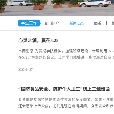
学生工作
部门简介
新闻动态
团委
心灵之源，赢在5.25
本网消息 为贯彻学院精神，加强班级建设，合理利用“5·2
在5.25”为主题的会议。让同学们能够进一步增进对自
长，保障同学们能够度过一个愉悦的大学生活，做好自己
2020-04-27
班会通过讲述5.25大学生心理健康日的由来让大家了
进行反思总结。通过本次班会，
“提防食品安全、防护个人卫生”线上主题班会
春冬季是疾病特别是传染性疾病的多发季节，如果不注重
还会感染上传染病。尤其是现在疫情期间，食品安全和疾
及疾病预防”为主题的班会。一、在会上首先向同学们科