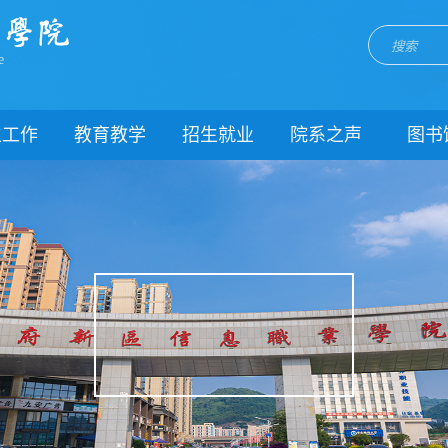
e
生工作
教育教学
招生就业
院系之声
图书
门简介
校历
招生网
院系动态
闻动态
关于教务
就业网
团委
教学制度
理制度
教学通知
生风采
教学动态
理健康
实践教学
生资助
专业建设
载中心
课程建设
系我们
教学改革