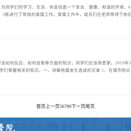
全，为同学们的学习、生活、休息创造一个安全、健康、和谐的环境，6
2、3栋进行了常规的查寝工作。查寝工作中，成员们在老师带领下依
过程中，不放过任何一个角落，细致认真，并提醒同学们注意寝室
然存在违规使用大功率电器的情况，希望各辅导员加强宣传寝室用
该如何反应、如何自救等方面的知识，同学们应该熟悉掌。2019年5
学们掌握相关的知识。一、讲解地震发生造成的灾害:1、在城市附
滑坡，水库垮坝等。3、在海上引起海啸，风暴潮等。二、老师讲解
发生时，至关重要的是要有清醒的头脑，镇静自若的态度。假若地震时
首页
上一页
5
6
7
8
9
下一页
尾页