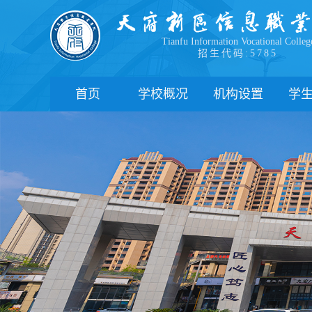
Tianfu Information Vocational Colleg
招生代码:5785
首页
学校概况
机构设置
学
学院简介
教学院系
部
学院领导
职能部门
新
办学理念
办学特色
管
校园风貌
学
心
学
下
联