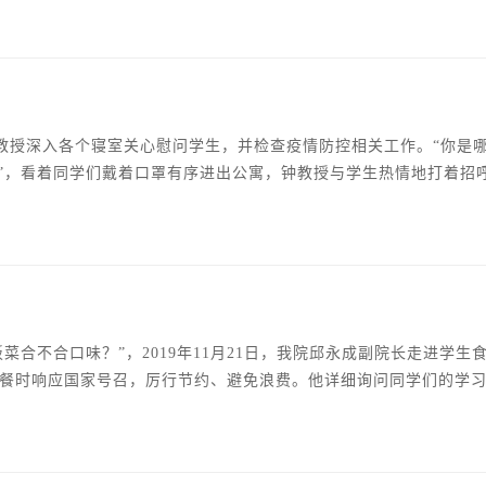
有很强的传染性，其发病率占传染病之首位。潜伏期1—3日，主要
勋教授深入各个寝室关心慰问学生，并检查疫情防控相关工作。“你是
？”，看着同学们戴着口罩有序进出公寓，钟教授与学生热情地打着招
安顿情况，叮嘱他们严格执行防疫规定，从严做细学院各项防控措
生目前的住宿条件和生活环境，表示学院将尽力帮助大家解决在疫
菜合不合口味？”，2019年11月21日，我院邱永成副院长走进学生
餐时响应国家号召，厉行节约、避免浪费。他详细询问同学们的学
见识学识。邱永成副院长叮嘱2021级新同学要多读书，既多读有字
全面锤炼自己、发展自己、完善自己。邱院长要求食堂要继续加强