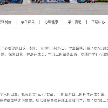
学术交流
下载专区
安全宣传
管理制度
学生风采
心理健康
学生资助
下载中心
5”心理健康日这一契机。2020年5月25日，学生会特开展了以“心灵
我了解、探索自我，解决在成长、学习上的诸多困惑，以使同学们心理
的人生规划，树立明确奋斗目标，进而为今后的社会生活打下坚实
解等多的心理健康知识，同时邀请了同学们来讲述相关的大学生的事件
个人的卫生，乱买乱食“三无”食品，可能会对自己的身体造成伤害
病防御显得尤为重要。所以各辅导员在线上给各同学开展了以“线上
普了春季常见传染病的种类和症状及传播途径。1、流感（流行性感