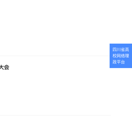
四川省高
校网络理
政平台
大会