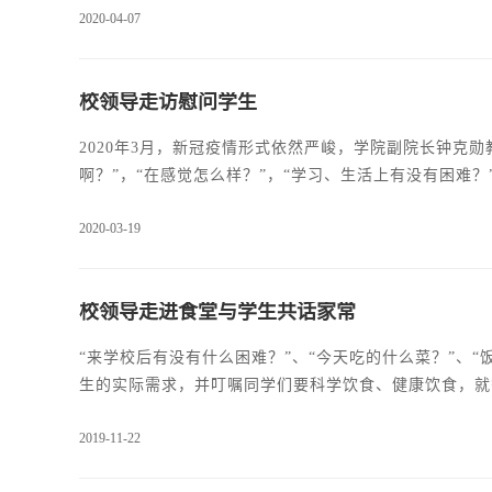
2020-04-07
感冒简称流感，由流感病毒引起的急性呼吸道传染病，具
热、头痛、流涕、咽痛、干咳，全身肌肉、关节酸
校领导走访慰问学生
2020年3月，新冠疫情形式依然严峻，学院副院长钟克
啊？”，“在感觉怎么样？”，“学习、生活上有没有困难
友一样问候，询问防护措施，详细了解学生封校后的生活
2020-03-19
要注意自身防护。每进一间宿舍，钟教授都细心查看着学
习、生活中碰到的问题和困难。
校领导走进食堂与学生共话家常
“来学校后有没有什么困难？”、“今天吃的什么菜？”、“饭
生的实际需求，并叮嘱同学们要科学饮食、健康饮食，就
嘱同学们要做好学习规划，心无旁骛求知问学，不断增长
2019-11-22
文化底蕴；又多读无字之书，习得人生经验和社会知识，
健康饮食的管控力度，在稳定价格