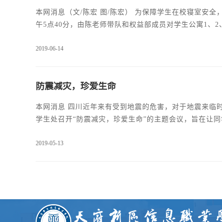
本网消息（文/陈宏 图/陈宏） 为保障学生在校寝室安
午5点40分，由陈老师带队和权益部成员对学生公寓1、
工作高度的热情，认真负责的完成了此次查寝工作。查寝
2019-06-14
和用电的安全。但是还是在查寝过程中发现了一些寝室依
防震减灾，珍爱生命
本网消息 四川近年来有受到地震的危害，对于地震来临时
学生处召开“防震减灾，珍爱生命”的主题会议，旨在让同
房坍塌、燃气泄露、人员伤亡等。2、在山区已引起山体
2019-05-13
震减灾。(一）面临地震，如何做好防震减灾?1、地震
内，如离门窗较远，暂时躲避在坚实