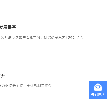
发展根基
，扎实开展专题集中理论学习，研究确定入党积极分子人
召开
由朱万纲院长主持，全体教职工参会。
书记信箱