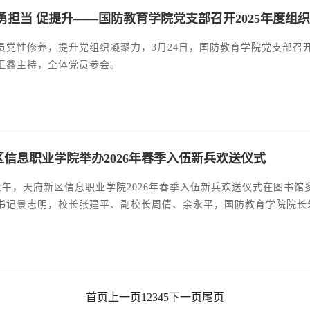
 勇担当 促提升——国防教育学院党支部召开2025年度
员党性修养，提升党组织凝聚力，3月24日，国防教育学院党支部召开
王鑫主持，全体党员参会。
区信息职业学院举办2026年春季入伍新兵欢送仪式
日上午，天府新区信息职业学院2026年春季入伍新兵欢送仪式在图书
书记景志明，校长张建平、副校长周倩、余永平，国防教育学院院长
伍新兵、部分家长代表及国防教育学院师生齐聚一堂，为即将踏上军
首页
上一页
1
2
3
4
5
下一页
尾页