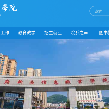
e
生工作
教育教学
招生就业
院系之声
图书
门简介
校历
招生网
院系动态
闻动态
关于教务
就业网
团委
教学制度
理制度
教学通知
生风采
教学动态
理健康
实践教学
生资助
专业建设
载中心
课程建设
系我们
教学改革