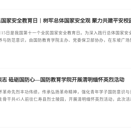
全民国家安全教育日｜树牢总体国家安全观 聚力共建平安校
年4月15日是我国第十一个全民国家安全教育日。为深入践行总体国家
养与防范意识，由国防教育学院主办、党委保卫部协办，在东坡广场
烈志 砥砺国防心—国防教育学院开展清明缅怀英烈活动
怀革命先烈丰功伟绩，传承弘扬革命精神，强化青年学子国防意识与责
生骨干共45人前往仁寿县烈士陵园，开展清明缅怀英烈活动，此次