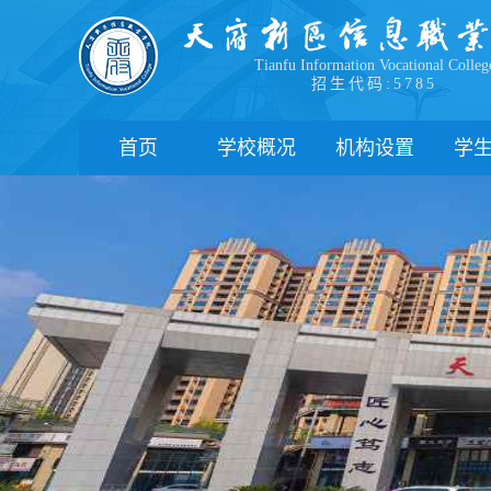
Tianfu Information Vocational Colleg
招生代码:5785
首页
学校概况
机构设置
学
学院简介
教学院系
部
学院领导
职能部门
新
办学理念
办学特色
管
校园风貌
学
心
学
下
联