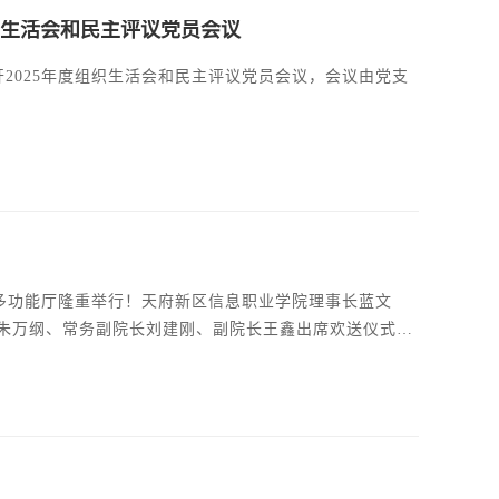
组织生活会和民主评议党员会议
2025年度组织生活会和民主评议党员会议，会议由党支
馆多功能厅隆重举行！天府新区信息职业学院理事长蓝文
朱万纲、常务副院长刘建刚、副院长王鑫出席欢送仪式。
旅征程的青年学子送行。欢送仪式由王鑫主持。