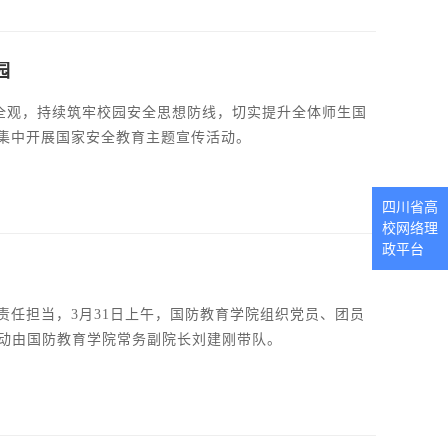
园
安全观，持续筑牢校园安全思想防线，切实提升全体师生国
集中开展国家安全教育主题宣传活动。
四川省高
校网络理
政平台
任担当，3月31日上午，国防教育学院组织党员、团员
活动由国防教育学院常务副院长刘建刚带队。